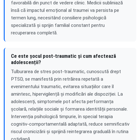
favorabilă din punct de vedere clinic. Medicii subliniază
însă că impactul emoțional al traumei va persista pe
termen lung, necesitând consiliere psihologică
specializată și sprijin familial constant pentru
recuperarea completă.
Ce este șocul post-traumatic și cum afectează
adolescenții?
Tulburarea de stres post-traumatic, cunoscută drept
PTSD, se manifestă prin retrăirea repetată a
evenimentului traumatic, evitarea situațiilor care îl
amintesc, hipervigilență și modificări ale dispoziției. La
adolescenți, simptomele pot afecta performanța
școlară, relațiile sociale și formarea identității personale.
Intervenția psihologică timpurie, în special terapia
cognitiv-comportamentală adaptată, reduce semnificativ
riscul cronicizării și sprijină reintegrarea graduală în rutina
cotidiană.