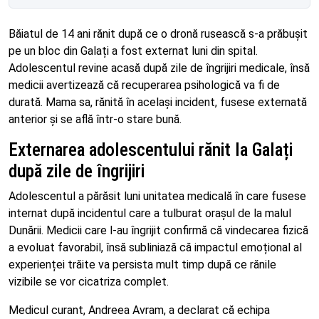
Băiatul de 14 ani rănit după ce o dronă rusească s-a prăbușit
pe un bloc din Galați a fost externat luni din spital.
Adolescentul revine acasă după zile de îngrijiri medicale, însă
medicii avertizează că recuperarea psihologică va fi de
durată. Mama sa, rănită în același incident, fusese externată
anterior și se află într-o stare bună.
Externarea adolescentului rănit la Galați
după zile de îngrijiri
Adolescentul a părăsit luni unitatea medicală în care fusese
internat după incidentul care a tulburat orașul de la malul
Dunării. Medicii care l-au îngrijit confirmă că vindecarea fizică
a evoluat favorabil, însă subliniază că impactul emoțional al
experienței trăite va persista mult timp după ce rănile
vizibile se vor cicatriza complet.
Medicul curant, Andreea Avram, a declarat că echipa