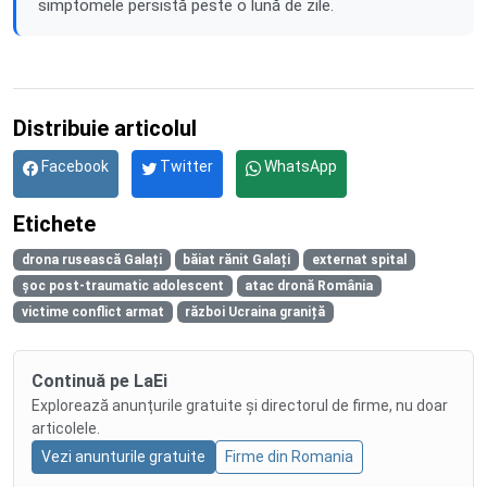
simptomele persistă peste o lună de zile.
Distribuie articolul
Facebook
Twitter
WhatsApp
Etichete
drona rusească Galați
băiat rănit Galați
externat spital
șoc post-traumatic adolescent
atac dronă România
victime conflict armat
război Ucraina graniță
Continuă pe LaEi
Explorează anunțurile gratuite și directorul de firme, nu doar
articolele.
Vezi anunturile gratuite
Firme din Romania