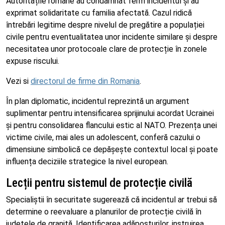
Autoritățile române au condamnat ferm incidentul și au
exprimat solidaritate cu familia afectată. Cazul ridică
întrebări legitime despre nivelul de pregătire a populației
civile pentru eventualitatea unor incidente similare și despre
necesitatea unor protocoale clare de protecție în zonele
expuse riscului.
Vezi si
directorul de firme din Romania
.
În plan diplomatic, incidentul reprezintă un argument
suplimentar pentru intensificarea sprijinului acordat Ucrainei
și pentru consolidarea flancului estic al NATO. Prezența unei
victime civile, mai ales un adolescent, conferă cazului o
dimensiune simbolică ce depășește contextul local și poate
influența deciziile strategice la nivel european.
Lecții pentru sistemul de protecție civilă
Specialiștii în securitate sugerează că incidentul ar trebui să
determine o reevaluare a planurilor de protecție civilă în
județele de graniță. Identificarea adăposturilor, instruirea