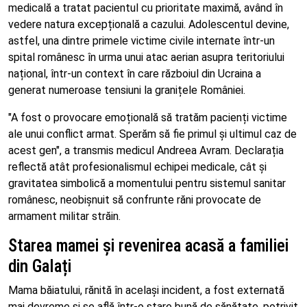
medicală a tratat pacientul cu prioritate maximă, având în
vedere natura excepțională a cazului. Adolescentul devine,
astfel, una dintre primele victime civile internate într-un
spital românesc în urma unui atac aerian asupra teritoriului
național, într-un context în care războiul din Ucraina a
generat numeroase tensiuni la granițele României.
"A fost o provocare emoțională să tratăm pacienți victime
ale unui conflict armat. Sperăm să fie primul și ultimul caz de
acest gen", a transmis medicul Andreea Avram. Declarația
reflectă atât profesionalismul echipei medicale, cât și
gravitatea simbolică a momentului pentru sistemul sanitar
românesc, neobișnuit să confrunte răni provocate de
armament militar străin.
Starea mamei și revenirea acasă a familiei
din Galați
Mama băiatului, rănită în același incident, a fost externată
mai devreme și se află într-o stare bună de sănătate, potrivit