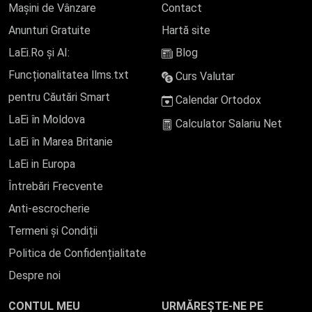
Mașini de Vânzare
Contact
Anunturi Gratuite
Hartă site
LaEi.Ro și AI:
Blog
Funcționalitatea llms.txt
Curs Valutar
pentru Căutări Smart
Calendar Ortodox
LaEi în Moldova
Calculator Salariu Net
LaEi în Marea Britanie
LaEi in Europa
Întrebări Frecvente
Anti-escrocherie
Termeni și Condiții
Politica de Confidențialitate
Despre noi
CONTUL MEU
URMĂREȘTE-NE PE