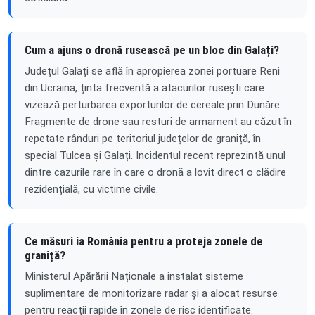
Cum a ajuns o dronă rusească pe un bloc din Galați?
Județul Galați se află în apropierea zonei portuare Reni
din Ucraina, ținta frecventă a atacurilor rusești care
vizează perturbarea exporturilor de cereale prin Dunăre.
Fragmente de drone sau resturi de armament au căzut în
repetate rânduri pe teritoriul județelor de graniță, în
special Tulcea și Galați. Incidentul recent reprezintă unul
dintre cazurile rare în care o dronă a lovit direct o clădire
rezidențială, cu victime civile.
Ce măsuri ia România pentru a proteja zonele de
graniță?
Ministerul Apărării Naționale a instalat sisteme
suplimentare de monitorizare radar și a alocat resurse
pentru reacții rapide în zonele de risc identificate.