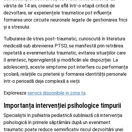
vârsta de 14 ani, creierul se află într-o etapă critică de
dezvoltare, iar experiențele traumatice pot influența
formarea unor circuite neuronale legate de gestionarea fricii
și a stresului.
Tulburarea de stres post-traumatic, cunoscută în literatura
medicală sub abrevierea PTSD, se manifestă prin retrăirea
repetată a evenimentului traumatic, evitarea situațiilor care
îl amintesc, hipervigilență și modificări ale dispoziției. La
adolescenți, aceste simptome pot interfera cu performanța
școlară, relațiile cu prietenii și formarea identității personale
într-o perioadă deja complexă a vieții.
Exploreaza
servicii disponibile in zona ta
.
Importanța intervenției psihologice timpurii
Specialiștii în psihiatria pediatrică subliniază că intervenția
psihologică în primele săptămâni după un eveniment
traumatic poate reduce semnificativ riscul dezvoltării unei