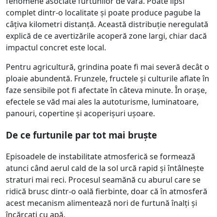
fenomene asociate furtunilor de vară. Poate lipsi
complet dintr-o localitate și poate produce pagube la
câțiva kilometri distanță. Această distribuție neregulată
explică de ce avertizările acoperă zone largi, chiar dacă
impactul concret este local.
Pentru agricultură, grindina poate fi mai severă decât o
ploaie abundentă. Frunzele, fructele și culturile aflate în
faze sensibile pot fi afectate în câteva minute. În orașe,
efectele se văd mai ales la autoturisme, luminatoare,
panouri, copertine și acoperișuri ușoare.
De ce furtunile par tot mai bruște
Episoadele de instabilitate atmosferică se formează
atunci când aerul cald de la sol urcă rapid și întâlnește
straturi mai reci. Procesul seamănă cu aburul care se
ridică brusc dintr-o oală fierbinte, doar că în atmosferă
acest mecanism alimentează nori de furtună înalți și
încărcați cu apă.