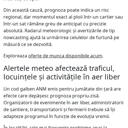
Din această cauză, prognoza poate indica un risc
regional, dar momentul exact al ploii într-un cartier sau
într-un sat rămâne greu de anticipat cu precizie
absolută. Radarul meteorologic și avertizările de tip
nowcasting ajută la urmărirea celulelor de furtună pe
măsură ce se dezvoltă.
Exploreaza
oferte de munca disponibile acum
.
Alertele meteo afectează traficul,
locuințele și activitățile în aer liber
Un cod galben ANM emis pentru jumătate din țară are
efecte care depășesc prognoza propriu-zisă.
Organizatorii de evenimente în aer liber, administratorii
de șantiere, transportatorii și fermierii trebuie să își
adapteze programul în funcție de evoluția vremii.
În localități, cele mai frecvente probleme apar la