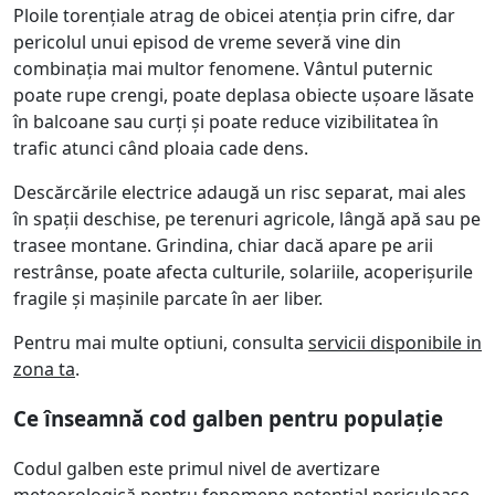
Ploile torențiale atrag de obicei atenția prin cifre, dar
pericolul unui episod de vreme severă vine din
combinația mai multor fenomene. Vântul puternic
poate rupe crengi, poate deplasa obiecte ușoare lăsate
în balcoane sau curți și poate reduce vizibilitatea în
trafic atunci când ploaia cade dens.
Descărcările electrice adaugă un risc separat, mai ales
în spații deschise, pe terenuri agricole, lângă apă sau pe
trasee montane. Grindina, chiar dacă apare pe arii
restrânse, poate afecta culturile, solariile, acoperișurile
fragile și mașinile parcate în aer liber.
Pentru mai multe optiuni, consulta
servicii disponibile in
zona ta
.
Ce înseamnă cod galben pentru populație
Codul galben este primul nivel de avertizare
meteorologică pentru fenomene potențial periculoase.