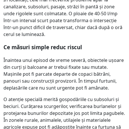
canalizare, subsoluri, pasaje, străzi în pantă și zone
unde rigolele sunt colmatate. O ploaie de 40-50 l/mp
într-un interval scurt poate transforma o intersecție
într-un punct dificil de traversat, chiar dacă după o oră
cerul se luminează.
Ce măsuri simple reduc riscul
Înaintea unui episod de vreme severă, obiectele ușoare
din curți și balcoane ar trebui fixate sau mutate.
Mașinile pot fi parcate departe de copaci bătrâni,
panouri sau construcții provizorii. În timpul furtunii,
deplasările care nu sunt urgente pot fi amânate.
O atenție specială merită gospodăriile cu subsoluri și
beciuri. Curățarea scurgerilor, verificarea burlanelor și
protejarea bunurilor depozitate jos pot limita pagubele.
În zonele rurale, animalele, utilajele și materialele
agricole expuse pot fi adăpostite înainte ca furtuna să