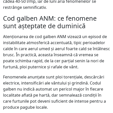
cădea 40-50 l/mp, iar de luni aria fenomenelor se
restrânge semnificativ.
Cod galben ANM: ce fenomene
sunt așteptate de duminică
Atenționarea de cod galben ANM vizează un episod de
instabilitate atmosferică accentuată, tipic perioadelor
calde în care aerul umed și aerul foarte cald se întâlnesc
brusc. În practică, aceasta înseamnă că vremea se
poate schimba rapid, de la cer parțial senin la nori de
furtună, ploi puternice și rafale de vânt.
Fenomenele anunțate sunt ploi torențiale, descărcări
electrice, intensificări ale vântului și grindină. Codul
galben nu indică automat un pericol major în fiecare
localitate aflată pe hartă, dar semnalează condiții în
care furtunile pot deveni suficient de intense pentru a
produce pagube locale.