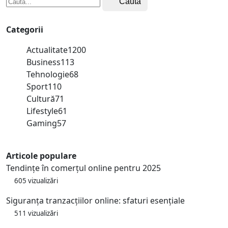
Caută
Categorii
Actualitate
1200
Business
113
Tehnologie
68
Sport
110
Cultură
71
Lifestyle
61
Gaming
57
Articole populare
Tendințe în comerțul online pentru 2025
605 vizualizări
Siguranța tranzacțiilor online: sfaturi esențiale
511 vizualizări