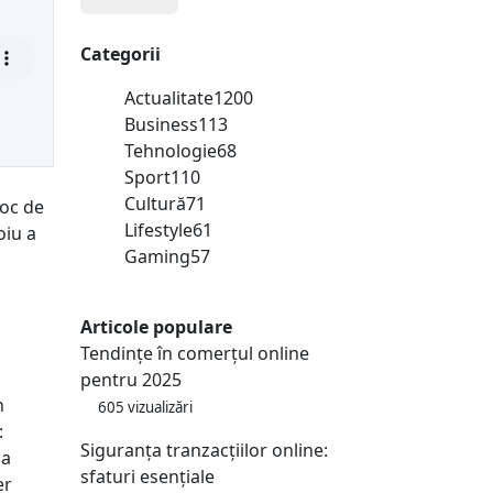
Categorii
Actualitate
1200
Business
113
Tehnologie
68
Sport
110
Cultură
71
loc de
Lifestyle
61
oiu a
Gaming
57
Articole populare
Tendințe în comerțul online
pentru 2025
n
605 vizualizări
:
Siguranța tranzacțiilor online:
ia
sfaturi esențiale
er