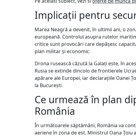
Pe acelasi subiect, vezi si
oferte de munca d
Implicații pentru secu
Marea Neagră a devenit, în ultimii ani, o z
europeană. Controlul asupra rutelor maritime
critice sunt provocări care depășesc capacit
plan militar și economic.
Drona rusească căzută la Galați este, în ace
Rusia se extinde dincolo de frontierele Ucrai
apărare ale Europei, iar declarațiile Oanei Țo
la București.
Ce urmează în plan dip
România
În următoarele săptămâni, România va conti
aeriene în zona de est. Ministrul Oana Țoiu a