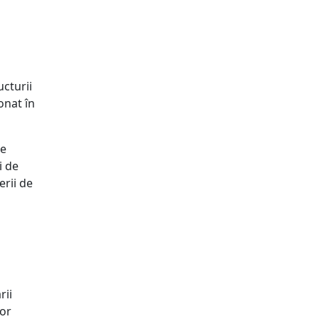
cturii
onat în
de
i de
erii de
rii
vor