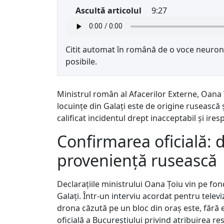
Ascultă articolul
9:27
Citit automat în română de o voce neurona
posibile.
Ministrul român al Afacerilor Externe, Oana 
locuințe din Galați este de origine rusească 
calificat incidentul drept inacceptabil și ires
Confirmarea oficială: 
proveniență rusească
Declarațiile ministrului Oana Țoiu vin pe fond
Galați. Într-un interviu acordat pentru telev
drona căzută pe un bloc din oraș este, fără 
oficială a Bucureștiului privind atribuirea r