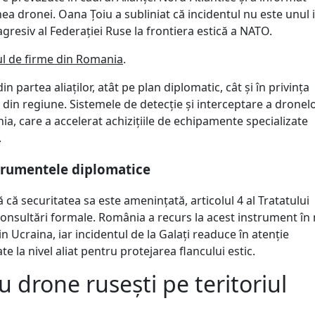
ea dronei. Oana Țoiu a subliniat că incidentul nu este unul i
gresiv al Federației Ruse la frontiera estică a NATO.
ul de firme din Romania
.
n partea aliaților, atât pe plan diplomatic, cât și în privința
 din regiune. Sistemele de detecție și interceptare a dronel
ia, care a accelerat achizițiile de echipamente specializate
.
nstrumentele diplomatice
că securitatea sa este amenințată, articolul 4 al Tratatului
consultări formale. România a recurs la acest instrument în
n Ucraina, iar incidentul de la Galați readuce în atenție
 la nivel aliat pentru protejarea flancului estic.
cu drone rusești pe teritoriul