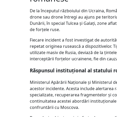
De la începutul războiului din Ucraina, Ro
drone sau drone întregi au ajuns pe teritori
Dunării, în special Tulcea și Galați, zone afl
de forțele ruse.
Fiecare incident a fost investigat de autori
repetat originea rusească a dispozitivelor. T
utilizate masiv de Rusia, deviază de la țintel
interceptării forțelor ucrainene, fie din cauz
Răspunsul instituțional al statului
Ministerul Apărării Naționale și Ministerul 
acestor incidente. Acesta include alertarea 
specializate, recuperarea fragmentelor și 
continuitatea acestei abordări instituțional
confruntării cu Moscova.