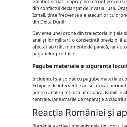
Galațiul, situat în apropierea frontierei cu U
din conflictul declanșat de invazia rusă. Ora
Izmail, ținte frecvente ale atacurilor cu dro
din Delta Dunării.
Devierea unei drone din traiectoria inițială
analiștilor militari, o consecință previzibilă a
afectat au trăit momente de panică, iar auto
pagubelor produse.
Pagube materiale și siguranța locui
Incidentul s-a soldat cu pagube materiale con
Echipele de intervenție au securizat perimet
pentru analiza tehnică ulterioară. Familiile a
centrale, iar lucrările de reparație a clădirii
Reacția României și ap
România a activat mecanismele de consultare