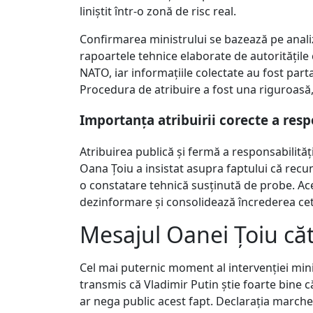
liniștit într-o zonă de risc real.
Confirmarea ministrului se bazează pe anali
rapoartele tehnice elaborate de autoritățile
NATO, iar informațiile colectate au fost par
Procedura de atribuire a fost una riguroasă, 
Importanța atribuirii corecte a resp
Atribuirea publică și fermă a responsabilităț
Oana Țoiu a insistat asupra faptului că recuno
o constatare tehnică susținută de probe. Ace
dezinformare și consolidează încrederea cetăț
Mesajul Oanei Țoiu căt
Cel mai puternic moment al intervenției minis
transmis că Vladimir Putin știe foarte bine c
ar nega public acest fapt. Declarația marche