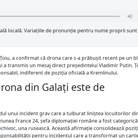
lă locală. Variațiile de pronunție pentru nume proprii sunt
Țoiu, a confirmat că drona care s-a prăbușit recent pe un b
și a transmis un mesaj direct președintelui Vladimir Putin. Ț
ponsabil, indiferent de poziția oficială a Kremlinului.
drona din Galați este de
ul unui incident grav care a tulburat liniștea locuitorilor di
iziunea France 24, șefa diplomației române a fost categorică
echivoc, una rusească. Această afirmație consolidează poziț
esponsabilității pentru incidentul care a transformat un carti