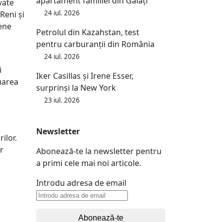
apartament familiei din Galați
vate
24 iul. 2026
Reni și
nene
Petrolul din Kazahstan, test
pentru carburanții din România
24 iul. 2026
i
Iker Casillas și Irene Esser,
uarea
surprinși la New York
23 iul. 2026
Newsletter
ilor.
r
Abonează-te la newsletter pentru
a primi cele mai noi articole.
Introdu adresa de email
Abonează-te