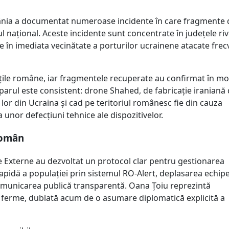
mânia a documentat numeroase incidente în care fragmente 
ul național. Aceste incidente sunt concentrate în județele ri
ate în imediata vecinătate a porturilor ucrainene atacate fre
tățile române, iar fragmentele recuperate au confirmat în m
iparul este consistent: drone Shahed, de fabricație iraniană
e lor din Ucraina și cad pe teritoriul românesc fie din cauza
a unor defecțiuni tehnice ale dispozitivelor.
 român
de Externe au dezvoltat un protocol clar pentru gestionarea
rapidă a populației prin sistemul RO-Alert, deplasarea echip
comunicarea publică transparentă. Oana Țoiu reprezintă
e ferme, dublată acum de o asumare diplomatică explicită a