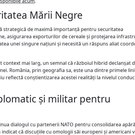
isponibile acum
.
ritatea Mării Negre
onă strategică de maximă importanță pentru securitatea
, asigurarea exporturilor de cereale și protejarea infrastru
atea unei singure națiuni și necesită un răspuns aliat coord
st context mai larg, un semnal că războiul hibrid declanșat 
nei. România, prin geografia sa, este una dintre primele lini
iu reflectă conștientizarea acestei realități la nivelul conduc
lomatic și militar pentru
nua dialogul cu partenerii NATO pentru consolidarea apără
 indicat că discuțiile cu omologii săi europeni și americani 