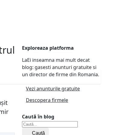
trul
Exploreaza platforma
LaEi inseamna mai mult decat
blog: gasesti anunturi gratuite si
un director de firme din Romania.
Vezi anunturile gratuite
Descopera firmele
șit
imir
Caută în blog
Caută