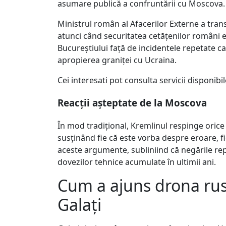
asumare publică a confruntării cu Moscova.
Ministrul român al Afacerilor Externe a tran
atunci când securitatea cetățenilor români e
Bucureștiului față de incidentele repetate ca
apropierea graniței cu Ucraina.
Cei interesati pot consulta
servicii disponibi
Reacții așteptate de la Moscova
În mod tradițional, Kremlinul respinge orice 
susținând fie că este vorba despre eroare, f
aceste argumente, subliniind că negările rep
dovezilor tehnice acumulate în ultimii ani.
Cum a ajuns drona rus
Galați