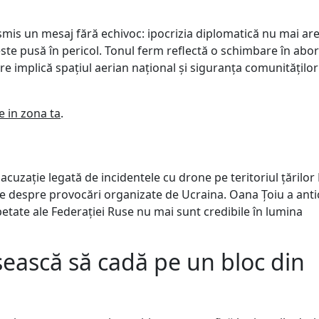
smis un mesaj fără echivoc: ipocrizia diplomatică nu mai are
ste pusă în pericol. Tonul ferm reflectă o schimbare în abo
re implică spațiul aerian național și siguranța comunităților
le in zona ta
.
acuzație legată de incidentele cu drone pe teritoriul țărilor
ie despre provocări organizate de Ucraina. Oana Țoiu a anti
etate ale Federației Ruse nu mai sunt credibile în lumina
ească să cadă pe un bloc din