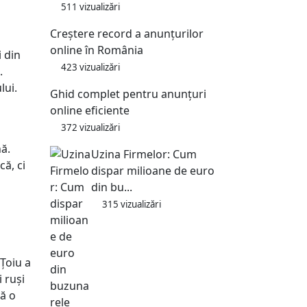
511 vizualizări
Creștere record a anunțurilor
online în România
i din
423 vizualizări
.
lui.
Ghid complet pentru anunțuri
online eficiente
372 vizualizări
nă.
Uzina Firmelor: Cum
că, ci
dispar milioane de euro
din bu...
315 vizualizări
 Țoiu a
 ruși
tă o