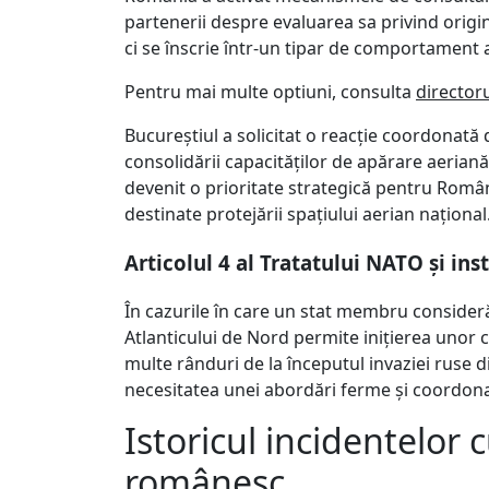
partenerii despre evaluarea sa privind origin
ci se înscrie într-un tipar de comportament a
Pentru mai multe optiuni, consulta
director
Bucureștiul a solicitat o reacție coordonată di
consolidării capacităților de apărare aeriană
devenit o prioritate strategică pentru Român
destinate protejării spațiului aerian național
Articolul 4 al Tratatului NATO și i
În cazurile în care un stat membru consideră 
Atlanticului de Nord permite inițierea unor 
multe rânduri de la începutul invaziei ruse di
necesitatea unei abordări ferme și coordonate
Istoricul incidentelor 
românesc