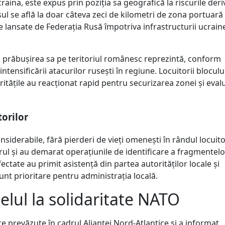
craina, este expus prin poziția sa geografică la riscurile deri
șul se află la doar câteva zeci de kilometri de zona portuară 
ne lansate de Federația Rusă împotriva infrastructurii ucrai
 și prăbușirea sa pe teritoriul românesc reprezintă, conform
 intensificării atacurilor rusești în regiune. Locuitorii bloculu
ritățile au reacționat rapid pentru securizarea zonei și eval
torilor
siderabile, fără pierderi de vieți omenești în rândul locuitor
rul și au demarat operațiunile de identificare a fragmentelo
fectate au primit asistență din partea autorităților locale și
 sunt prioritare pentru administrația locală.
elul la solidaritate NATO
 prevăzute în cadrul Alianței Nord-Atlantice și a informat