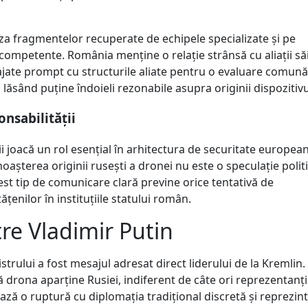
za fragmentelor recuperate de echipele specializate și pe
 competente. România menține o relație strânsă cu aliații să
tajate prompt cu structurile aliate pentru o evaluare comună
lăsând puține îndoieli rezonabile asupra originii dispozitivu
onsabilității
ii joacă un rol esențial în arhitectura de securitate europea
așterea originii rusești a dronei nu este o speculație politi
st tip de comunicare clară previne orice tentativă de
enilor în instituțiile statului român.
re Vladimir Putin
trului a fost mesajul adresat direct liderului de la Kremlin.
ă drona aparține Rusiei, indiferent de câte ori reprezentanții
ază o ruptură cu diplomația tradițional discretă și reprezin