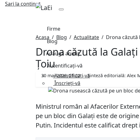
Sari la continut
Firme
Acasa
Blog
Actualitate
Drona căzută l
Blog
Drona căzută la Galați
Adaugă anunț
Țoiu
Autentificați-vă
Autentificați-vă
30 mai 2026, 21:22
Sinteză editorială:
Alex M
Înscrieți-vă
Ministrul român al Afacerilor Extern
pe un bloc din Galați este de origine
Putin. Incidentul este calificat drept