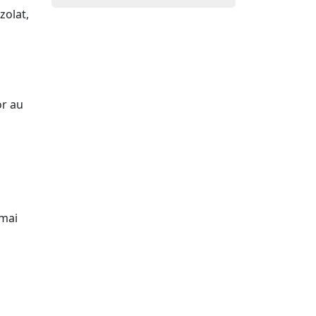
zolat,
or au
 mai