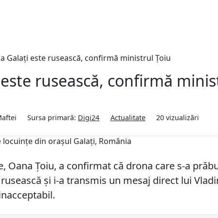
a Galați este rusească, confirmă ministrul Țoiu
 este rusească, confirmă minis
aftei
Sursa primară:
Digi24
Actualitate
20
vizualizări
e, Oana Țoiu, a confirmat că drona care s-a prăbu
 rusească și i-a transmis un mesaj direct lui Vlad
 inacceptabil.