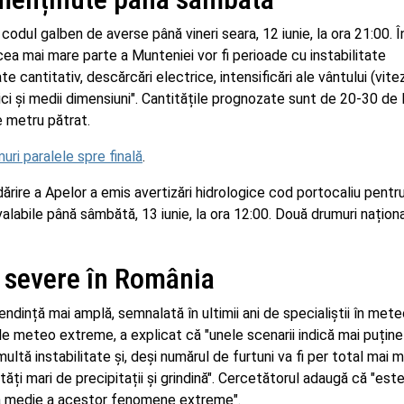
odul galben de averse până vineri seara, 12 iunie, la ora 21:00. Î
 cea mai mare parte a Munteniei vor fi perioade cu instabilitate
cantitativ, descărcări electrice, intensificări ale vântului (vite
 mici și medii dimensiuni". Cantitățile prognozate sunt de 20-30 de l
e metru pătrat.
uri paralele spre finală
.
dărire a Apelor a emis avertizări hidrologice cod portocaliu pentr
alabile până sâmbătă, 13 iunie, la ora 12:00. Două drumuri națion
i severe în România
tendință mai amplă, semnalată în ultimii ani de specialiștii în mete
 meteo extreme, a explicat că "unele scenarii indică mai puține 
 multă instabilitate și, deși numărul de furtuni va fi per total mai m
tăți mari de precipitații și grindină". Cercetătorul adaugă că "est
tea medie a acestor fenomene extreme".