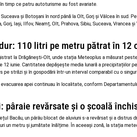
 în timp ce patru autoturisme au fost avariate.
uceava și Botoșani în nord până la Olt, Gorj și Vâlcea în sud. Pe 
Gorj, Iași, Ilfov, Neamț, Olt, Prahova, Sibiu, Suceava, Vrancea și
dur: 110 litri pe metru pătrat în 12 
strat la Drăgănești-Olt, unde stația Meteoplus a măsurat peste 
e 12 iunie. Cantitatea depășește media lunară a precipitațiilor p
rs pe străzi și în gospodării într-un interval comparabil cu o singu
tru evacuarea apei continuau în localitate, conform Departamentul
i: pâraie revărsate și o școală închi
țul Bacău, un pârâu blocat de aluviuni s-a revărsat și a distrus 
curi un metru și jumătate înălțime. În aceeași zonă, la stația met