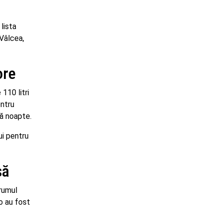
lista
 Vâlcea,
ore
110 litri
entru
ră noapte.
ui pentru
să
drumul
eo au fost