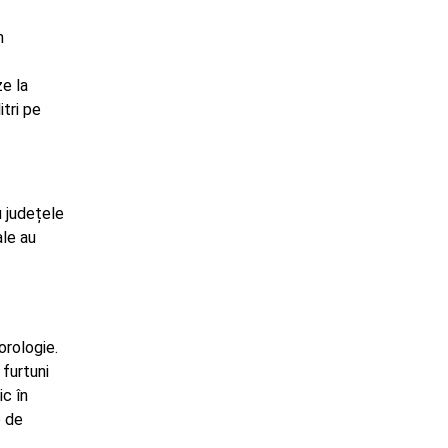
n
ze la
itri pe
u județele
ale au
orologie.
furtuni
ic în
e de