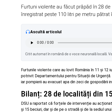
Furtuni violente au făcut prăpăd în 28 de l
înregistrat peste 110 litri pe metru pătrat 
Ascultă articolul
Citit automat în română de o voce neuronală locală. Var
Furtunile violente care au lovit România în 11 și 12 i
potrivit Departamentului pentru Situații de Urgență.
iar pompierii au evacuat apa din zeci de gospodării i
Bilanț: 28 de localități din 15
DSU a raportat că forțele de intervenție au acționat
și 15 beciuri, dar și de pe o stradă și de la sediul 