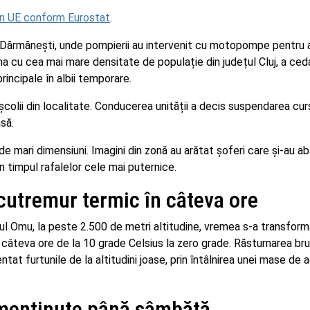
in UE conform Eurostat
.
a Dărmănești, unde pompierii au intervenit cu motopompe pentru 
na cu cea mai mare densitate de populație din județul Cluj, a ced
incipale în albii temporare.
 școlii din localitate. Conducerea unității a decis suspendarea curs
să.
ă de mari dimensiuni. Imagini din zonă au arătat șoferi care și-au 
n timpul rafalelor cele mai puternice.
cutremur termic în câteva ore
ful Omu, la peste 2.500 de metri altitudine, vremea s-a transform
n câteva ore de la 10 grade Celsius la zero grade. Răsturnarea br
tat furtunile de la altitudini joase, prin întâlnirea unei mase de a
 menținute până sâmbătă