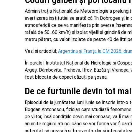
Administrația Națională de Meteorologie a prelungit c
avertizarea instituției se arată că "în Dobrogea și în
atmosferică ce se va manifesta prin averse însemnate 
rafală de 50...60 km/h) și izolat vijelii și grindină de
metru pătrat, cu valori izolate de peste 40 de litri p
Vezi si articolul:
Argentina și Franța la CM 2026: drum
În paralel, Institutul Național de Hidrologie și Gospo
Argeș, Dâmbovița, Prahova, Ilfov, Buzău și Vrancea, v
fost blocate de copaci căzuți pe șosea.
De ce furtunile devin tot ma
Episodul de la jumătatea lunii iunie se înscrie într-o 
Bogdan Antonescu, fizician care studiază fenomenele
pe viitor, însă condițiile devin mai serioase, va fi mai
anumite regiuni, atunci când se vor forma vor fi canti
așteptat să crească și frecvența, dar și intensita