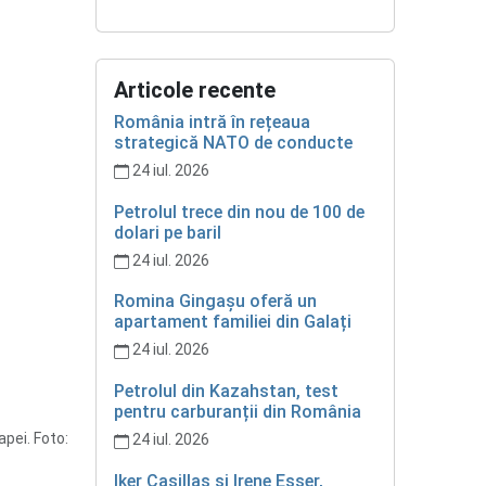
Articole recente
România intră în rețeaua
strategică NATO de conducte
24 iul. 2026
Petrolul trece din nou de 100 de
dolari pe baril
24 iul. 2026
Romina Gingașu oferă un
apartament familiei din Galați
24 iul. 2026
Petrolul din Kazahstan, test
pentru carburanții din România
apei. Foto:
24 iul. 2026
Iker Casillas și Irene Esser,