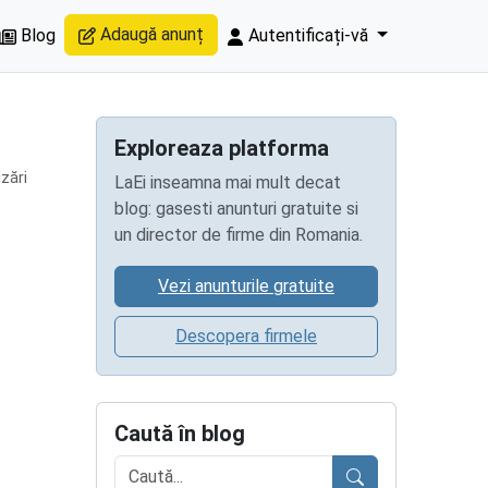
Adaugă anunț
Blog
Autentificați-vă
Exploreaza platforma
izări
LaEi inseamna mai mult decat
blog: gasesti anunturi gratuite si
un director de firme din Romania.
Vezi anunturile gratuite
Descopera firmele
Caută în blog