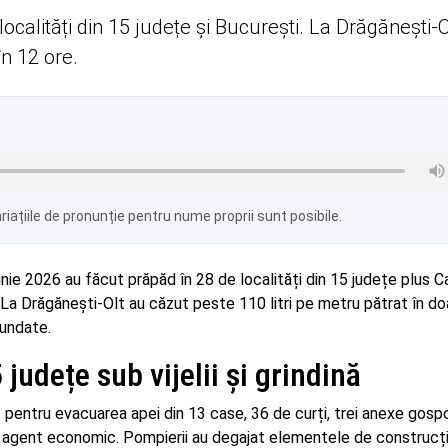
ocalități din 15 județe și București. La Drăgănești-O
în 12 ore.
iațiile de pronunție pentru nume proprii sunt posibile.
unie 2026 au făcut prăpăd în 28 de localități din 15 județe plus Ca
 La Drăgănești-Olt au căzut peste 110 litri pe metru pătrat în do
nundate.
 județe sub vijelii și grindină
 pentru evacuarea apei din 13 case, 36 de curți, trei anexe gosp
unui agent economic. Pompierii au degajat elementele de construcț