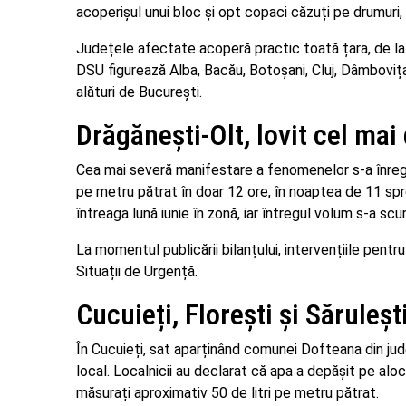
acoperișul unui bloc și opt copaci căzuți pe drumuri,
Județele afectate acoperă practic toată țara, de la S
DSU figurează Alba, Bacău, Botoșani, Cluj, Dâmbovița, 
alături de București.
Drăgănești-Olt, lovit cel mai 
Cea mai severă manifestare a fenomenelor s-a înregi
pe metru pătrat în doar 12 ore, în noaptea de 11 spr
întreaga lună iunie în zonă, iar întregul volum s-a scu
La momentul publicării bilanțului, intervențiile pen
Situații de Urgență.
Cucuieți, Florești și Săruleșt
În Cucuieți, sat aparținând comunei Dofteana din jude
local. Localnicii au declarat că apa a depășit pe alo
măsurați aproximativ 50 de litri pe metru pătrat.