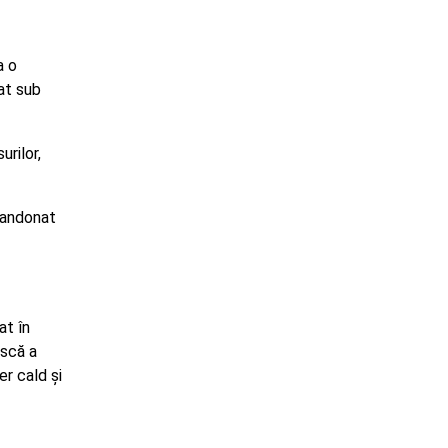
a o
at sub
urilor,
abandonat
at în
uscă a
er cald și