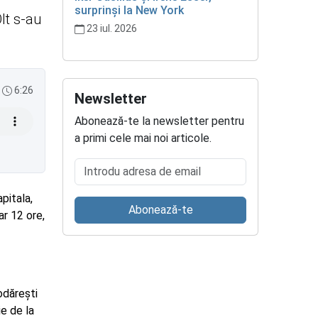
surprinși la New York
lt s-au
23 iul. 2026
6:26
Newsletter
Abonează-te la newsletter pentru
a primi cele mai noi articole.
Introdu adresa de email
pitala,
Abonează-te
ar 12 ore,
odărești
ie de la