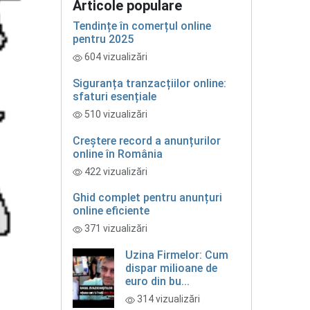
Articole populare
Tendințe în comerțul online
pentru 2025
604 vizualizări
Siguranța tranzacțiilor online:
sfaturi esențiale
510 vizualizări
Creștere record a anunțurilor
online în România
422 vizualizări
Ghid complet pentru anunțuri
online eficiente
371 vizualizări
Uzina Firmelor: Cum
dispar milioane de
euro din bu...
314 vizualizări