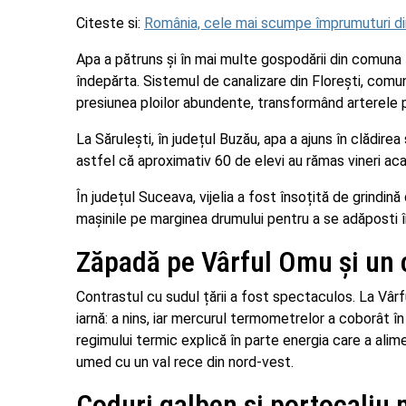
Citeste si:
România, cele mai scumpe împrumuturi d
Apa a pătruns și în mai multe gospodării din comun
îndepărta. Sistemul de canalizare din Florești, comu
presiunea ploilor abundente, transformând arterele pr
La Sărulești, în județul Buzău, apa a ajuns în clădirea
astfel că aproximativ 60 de elevi au rămas vineri aca
În județul Suceava, vijelia a fost însoțită de grindin
mașinile pe marginea drumului pentru a se adăposti î
Zăpadă pe Vârful Omu și un 
Contrastul cu sudul țării a fost spectaculos. La Vâr
iarnă: a nins, iar mercurul termometrelor a coborât î
regimului termic explică în parte energia care a alimen
umed cu un val rece din nord-vest.
Coduri galben și portocaliu