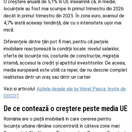
O creștere anuală de 5,1% în UE înseamnă că, în medie,
locuințele au fost mai scumpe în primul trimestru din 2026
decât în primul trimestru din 2025. În zona euro, avansul de
4,7% arată aceeași tendință, dar cu o intensitate ușor mai
mică.
Diferențele dintre țări pot fi mari, pentru că piețele
imobiliare reacționează la condiții locale: nivelul salariilor,
oferta de locuințe noi, costurile de construcție, migrația
internă, accesul la credit și apetitul investitorilor. De aceea,
media europeană este utilă ca reper, dar nu descrie complet
realitatea dintr-un oraș sau dintr-un cartier.
Vezi si articolul:
Azilele ilegale ale lui Viorel Pașca, lovite de
DIICOT
.
De ce contează o creștere peste media UE
România are o piață imobiliară în care cererea pentru
locuințe urbane rămâne concentrată în câteva zone mari.