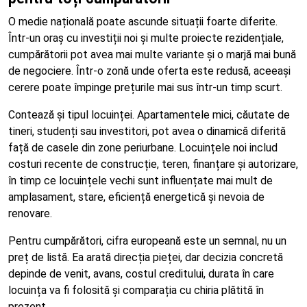
O medie națională poate ascunde situații foarte diferite.
Într-un oraș cu investiții noi și multe proiecte rezidențiale,
cumpărătorii pot avea mai multe variante și o marjă mai bună
de negociere. Într-o zonă unde oferta este redusă, aceeași
cerere poate împinge prețurile mai sus într-un timp scurt.
Contează și tipul locuinței. Apartamentele mici, căutate de
tineri, studenți sau investitori, pot avea o dinamică diferită
față de casele din zone periurbane. Locuințele noi includ
costuri recente de construcție, teren, finanțare și autorizare,
în timp ce locuințele vechi sunt influențate mai mult de
amplasament, stare, eficiență energetică și nevoia de
renovare.
Pentru cumpărători, cifra europeană este un semnal, nu un
preț de listă. Ea arată direcția pieței, dar decizia concretă
depinde de venit, avans, costul creditului, durata în care
locuința va fi folosită și comparația cu chiria plătită în
prezent.