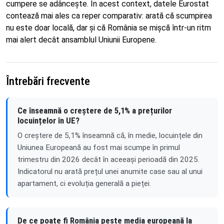
cumpere se adâncește. În acest context, datele Eurostat
contează mai ales ca reper comparativ: arată că scumpirea
nu este doar locală, dar și că România se mișcă într-un ritm
mai alert decât ansamblul Uniunii Europene.
Întrebări frecvente
Ce înseamnă o creștere de 5,1% a prețurilor
locuințelor în UE?
O creștere de 5,1% înseamnă că, în medie, locuințele din
Uniunea Europeană au fost mai scumpe în primul
trimestru din 2026 decât în aceeași perioadă din 2025.
Indicatorul nu arată prețul unei anumite case sau al unui
apartament, ci evoluția generală a pieței.
De ce poate fi România peste media europeană la