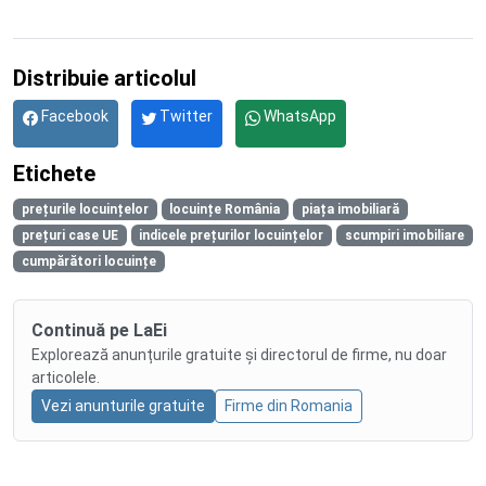
Distribuie articolul
Facebook
Twitter
WhatsApp
Etichete
prețurile locuințelor
locuințe România
piața imobiliară
prețuri case UE
indicele prețurilor locuințelor
scumpiri imobiliare
cumpărători locuințe
Continuă pe LaEi
Explorează anunțurile gratuite și directorul de firme, nu doar
articolele.
Vezi anunturile gratuite
Firme din Romania