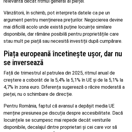
relevantă decât ritmul general al pieței.
Vânzătorii, în schimb, pot interpreta datele ca pe un
argument pentru menținerea prețurilor. Negocierea devine
mai dificilă acolo unde există puține locuințe similare
disponibile, dar rămâne posibilă pentru proprietățile care
stau mult pe piață sau necesită investiții după cumpărare.
Piața europeană încetinește ușor, dar nu
se inversează
Față de trimestrul al patrulea din 2025, ritmul anual de
creștere a coborât de la 5,4% la 5,1% în UE și de la 5,1% la
4,7% în zona euro. Diferența sugerează o răcire moderată a
pieței, nu o schimbare de direcție.
Pentru România, faptul că avansul a depășit media UE
menține presiunea pe discuția despre accesibilitate. Dacă
locuințele se scumpesc mai repede decât veniturile
disponibile, decalajul dintre proprietari și cei care vor să