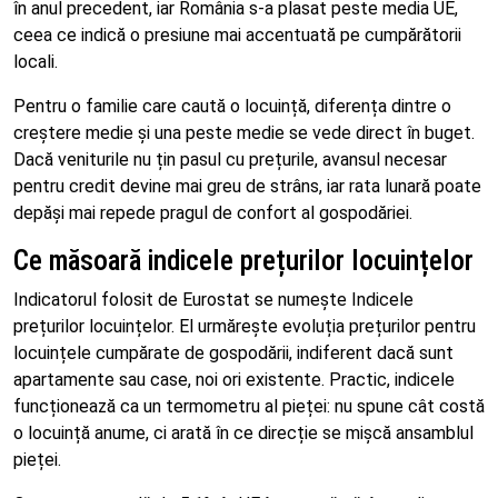
în anul precedent, iar România s-a plasat peste media UE,
ceea ce indică o presiune mai accentuată pe cumpărătorii
locali.
Pentru o familie care caută o locuință, diferența dintre o
creștere medie și una peste medie se vede direct în buget.
Dacă veniturile nu țin pasul cu prețurile, avansul necesar
pentru credit devine mai greu de strâns, iar rata lunară poate
depăși mai repede pragul de confort al gospodăriei.
Ce măsoară indicele prețurilor locuințelor
Indicatorul folosit de Eurostat se numește Indicele
prețurilor locuințelor. El urmărește evoluția prețurilor pentru
locuințele cumpărate de gospodării, indiferent dacă sunt
apartamente sau case, noi ori existente. Practic, indicele
funcționează ca un termometru al pieței: nu spune cât costă
o locuință anume, ci arată în ce direcție se mișcă ansamblul
pieței.