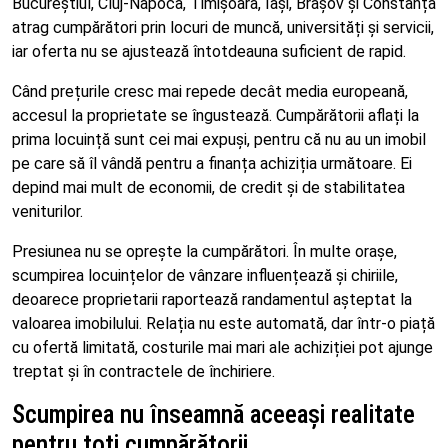
Bucureștiul, Cluj-Napoca, Timișoara, Iași, Brașov și Constanța
atrag cumpărători prin locuri de muncă, universități și servicii,
iar oferta nu se ajustează întotdeauna suficient de rapid.
Când prețurile cresc mai repede decât media europeană,
accesul la proprietate se îngustează. Cumpărătorii aflați la
prima locuință sunt cei mai expuși, pentru că nu au un imobil
pe care să îl vândă pentru a finanța achiziția următoare. Ei
depind mai mult de economii, de credit și de stabilitatea
veniturilor.
Presiunea nu se oprește la cumpărători. În multe orașe,
scumpirea locuințelor de vânzare influențează și chiriile,
deoarece proprietarii raportează randamentul așteptat la
valoarea imobilului. Relația nu este automată, dar într-o piață
cu ofertă limitată, costurile mai mari ale achiziției pot ajunge
treptat și în contractele de închiriere.
Scumpirea nu înseamnă aceeași realitate
pentru toți cumpărătorii