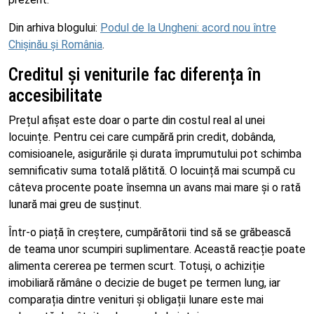
Din arhiva blogului:
Podul de la Ungheni: acord nou între
Chișinău și România
.
Creditul și veniturile fac diferența în
accesibilitate
Prețul afișat este doar o parte din costul real al unei
locuințe. Pentru cei care cumpără prin credit, dobânda,
comisioanele, asigurările și durata împrumutului pot schimba
semnificativ suma totală plătită. O locuință mai scumpă cu
câteva procente poate însemna un avans mai mare și o rată
lunară mai greu de susținut.
Într-o piață în creștere, cumpărătorii tind să se grăbească
de teama unor scumpiri suplimentare. Această reacție poate
alimenta cererea pe termen scurt. Totuși, o achiziție
imobiliară rămâne o decizie de buget pe termen lung, iar
comparația dintre venituri și obligații lunare este mai