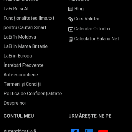
LaEi.Ro și AI:
Blog
Funcționalitatea llms.txt
Curs Valutar
pentru Căutări Smart
Calendar Ortodox
LaEi în Moldova
Calculator Salariu Net
LaEi în Marea Britanie
LaEi in Europa
Întrebări Frecvente
Anti-escrocherie
Termeni și Condiții
Politica de Confidențialitate
Despre noi
CONTUL MEU
URMĂREȘTE-NE PE
Autentificați-vă