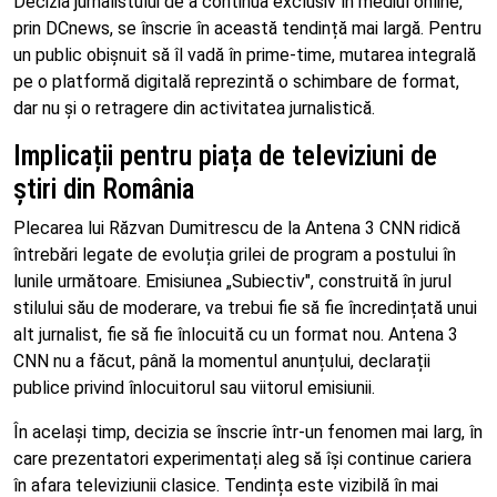
Decizia jurnalistului de a continua exclusiv în mediul online,
prin DCnews, se înscrie în această tendință mai largă. Pentru
un public obișnuit să îl vadă în prime-time, mutarea integrală
pe o platformă digitală reprezintă o schimbare de format,
dar nu și o retragere din activitatea jurnalistică.
Implicații pentru piața de televiziuni de
știri din România
Plecarea lui Răzvan Dumitrescu de la Antena 3 CNN ridică
întrebări legate de evoluția grilei de program a postului în
lunile următoare. Emisiunea „Subiectiv", construită în jurul
stilului său de moderare, va trebui fie să fie încredințată unui
alt jurnalist, fie să fie înlocuită cu un format nou. Antena 3
CNN nu a făcut, până la momentul anunțului, declarații
publice privind înlocuitorul sau viitorul emisiunii.
În același timp, decizia se înscrie într-un fenomen mai larg, în
care prezentatori experimentați aleg să își continue cariera
în afara televiziunii clasice. Tendința este vizibilă în mai