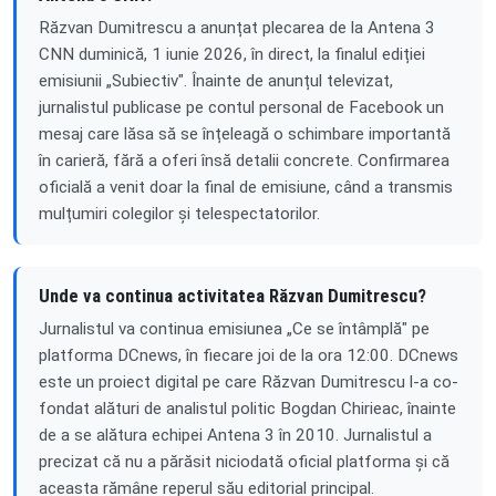
Răzvan Dumitrescu a anunțat plecarea de la Antena 3
CNN duminică, 1 iunie 2026, în direct, la finalul ediției
emisiunii „Subiectiv". Înainte de anunțul televizat,
jurnalistul publicase pe contul personal de Facebook un
mesaj care lăsa să se înțeleagă o schimbare importantă
în carieră, fără a oferi însă detalii concrete. Confirmarea
oficială a venit doar la final de emisiune, când a transmis
mulțumiri colegilor și telespectatorilor.
Unde va continua activitatea Răzvan Dumitrescu?
Jurnalistul va continua emisiunea „Ce se întâmplă" pe
platforma DCnews, în fiecare joi de la ora 12:00. DCnews
este un proiect digital pe care Răzvan Dumitrescu l-a co-
fondat alături de analistul politic Bogdan Chirieac, înainte
de a se alătura echipei Antena 3 în 2010. Jurnalistul a
precizat că nu a părăsit niciodată oficial platforma și că
aceasta rămâne reperul său editorial principal.