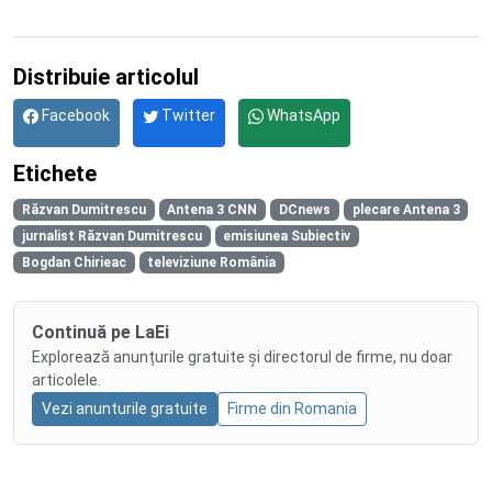
Distribuie articolul
Facebook
Twitter
WhatsApp
Etichete
Răzvan Dumitrescu
Antena 3 CNN
DCnews
plecare Antena 3
jurnalist Răzvan Dumitrescu
emisiunea Subiectiv
Bogdan Chirieac
televiziune România
Continuă pe LaEi
Explorează anunțurile gratuite și directorul de firme, nu doar
articolele.
Vezi anunturile gratuite
Firme din Romania