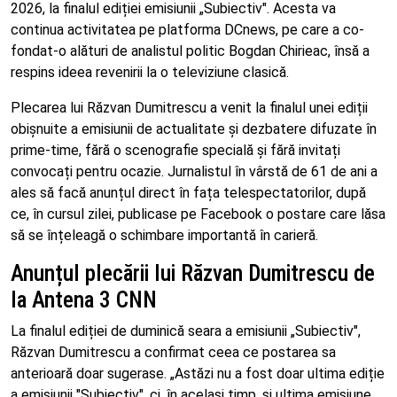
2026, la finalul ediției emisiunii „Subiectiv". Acesta va
continua activitatea pe platforma DCnews, pe care a co-
fondat-o alături de analistul politic Bogdan Chirieac, însă a
respins ideea revenirii la o televiziune clasică.
Plecarea lui Răzvan Dumitrescu a venit la finalul unei ediții
obișnuite a emisiunii de actualitate și dezbatere difuzate în
prime-time, fără o scenografie specială și fără invitați
convocați pentru ocazie. Jurnalistul în vârstă de 61 de ani a
ales să facă anunțul direct în fața telespectatorilor, după
ce, în cursul zilei, publicase pe Facebook o postare care lăsa
să se înțeleagă o schimbare importantă în carieră.
Anunțul plecării lui Răzvan Dumitrescu de
la Antena 3 CNN
La finalul ediției de duminică seara a emisiunii „Subiectiv",
Răzvan Dumitrescu a confirmat ceea ce postarea sa
anterioară doar sugerase. „Astăzi nu a fost doar ultima ediție
a emisiunii "Subiectiv", ci, în același timp, și ultima emisiune