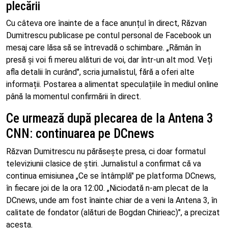
plecării
Cu câteva ore înainte de a face anunțul în direct, Răzvan
Dumitrescu publicase pe contul personal de Facebook un
mesaj care lăsa să se întrevadă o schimbare. „Rămân în
presă și voi fi mereu alături de voi, dar într-un alt mod. Veți
afla detalii în curând", scria jurnalistul, fără a oferi alte
informații. Postarea a alimentat speculațiile în mediul online
până la momentul confirmării în direct.
Ce urmează după plecarea de la Antena 3
CNN: continuarea pe DCnews
Răzvan Dumitrescu nu părăsește presa, ci doar formatul
televiziunii clasice de știri. Jurnalistul a confirmat că va
continua emisiunea „Ce se întâmplă" pe platforma DCnews,
în fiecare joi de la ora 12:00. „Niciodată n-am plecat de la
DCnews, unde am fost înainte chiar de a veni la Antena 3, în
calitate de fondator (alături de Bogdan Chirieac)", a precizat
acesta.