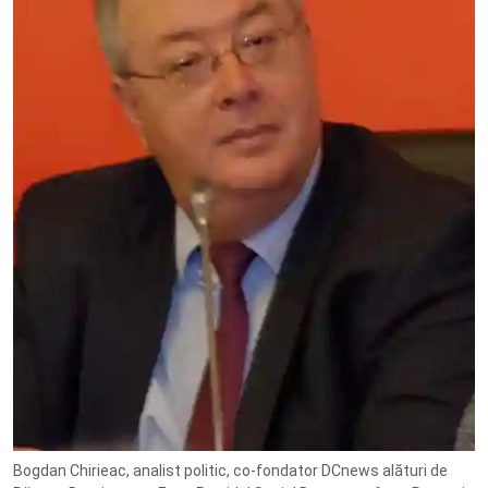
Bogdan Chirieac, analist politic, co-fondator DCnews alături de