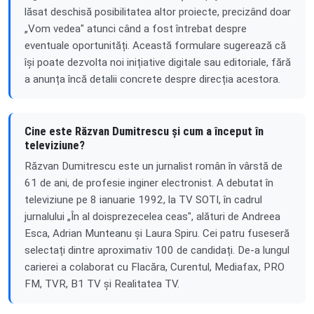
lăsat deschisă posibilitatea altor proiecte, precizând doar
„Vom vedea" atunci când a fost întrebat despre
eventuale oportunități. Această formulare sugerează că
își poate dezvolta noi inițiative digitale sau editoriale, fără
a anunța încă detalii concrete despre direcția acestora.
Cine este Răzvan Dumitrescu și cum a început în
televiziune?
Răzvan Dumitrescu este un jurnalist român în vârstă de
61 de ani, de profesie inginer electronist. A debutat în
televiziune pe 8 ianuarie 1992, la TV SOTI, în cadrul
jurnalului „În al doisprezecelea ceas", alături de Andreea
Esca, Adrian Munteanu și Laura Spiru. Cei patru fuseseră
selectați dintre aproximativ 100 de candidați. De-a lungul
carierei a colaborat cu Flacăra, Curentul, Mediafax, PRO
FM, TVR, B1 TV și Realitatea TV.