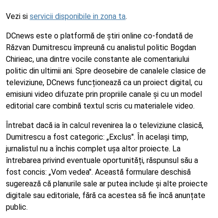
Vezi si
servicii disponibile in zona ta
.
DCnews este o platformă de știri online co-fondată de
Răzvan Dumitrescu împreună cu analistul politic Bogdan
Chirieac, una dintre vocile constante ale comentariului
politic din ultimii ani. Spre deosebire de canalele clasice de
televiziune, DCnews funcționează ca un proiect digital, cu
emisiuni video difuzate prin propriile canale și cu un model
editorial care combină textul scris cu materialele video.
Întrebat dacă ia în calcul revenirea la o televiziune clasică,
Dumitrescu a fost categoric: „Exclus". În același timp,
jurnalistul nu a închis complet ușa altor proiecte. La
întrebarea privind eventuale oportunități, răspunsul său a
fost concis: „Vom vedea". Această formulare deschisă
sugerează că planurile sale ar putea include și alte proiecte
digitale sau editoriale, fără ca acestea să fie încă anunțate
public.