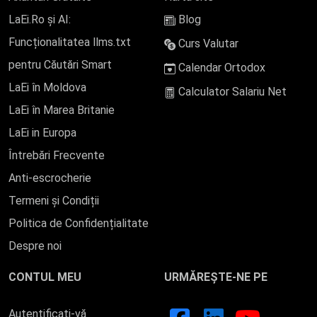
LaEi.Ro și AI:
Blog
Funcționalitatea llms.txt
Curs Valutar
pentru Căutări Smart
Calendar Ortodox
LaEi în Moldova
Calculator Salariu Net
LaEi în Marea Britanie
LaEi in Europa
Întrebări Frecvente
Anti-escrocherie
Termeni și Condiții
Politica de Confidențialitate
Despre noi
CONTUL MEU
URMĂREȘTE-NE PE
Autentificați-vă