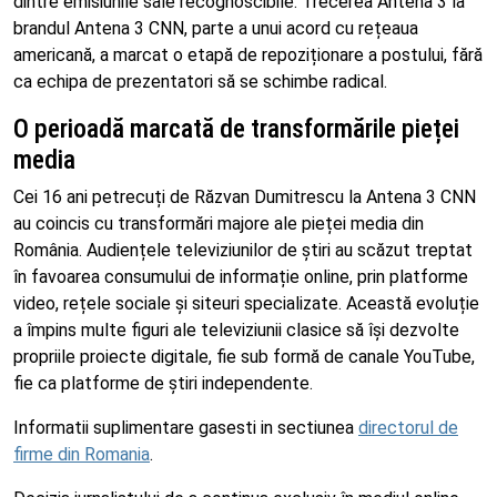
dintre emisiunile sale recognoscibile. Trecerea Antena 3 la
brandul Antena 3 CNN, parte a unui acord cu rețeaua
americană, a marcat o etapă de repoziționare a postului, fără
ca echipa de prezentatori să se schimbe radical.
O perioadă marcată de transformările pieței
media
Cei 16 ani petrecuți de Răzvan Dumitrescu la Antena 3 CNN
au coincis cu transformări majore ale pieței media din
România. Audiențele televiziunilor de știri au scăzut treptat
în favoarea consumului de informație online, prin platforme
video, rețele sociale și siteuri specializate. Această evoluție
a împins multe figuri ale televiziunii clasice să își dezvolte
propriile proiecte digitale, fie sub formă de canale YouTube,
fie ca platforme de știri independente.
Informatii suplimentare gasesti in sectiunea
directorul de
firme din Romania
.