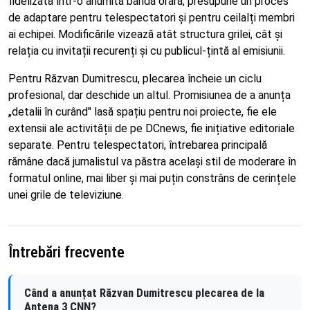
fidelizată într-o anumită bandă orară, presupune un proces
de adaptare pentru telespectatori și pentru ceilalți membri
ai echipei. Modificările vizează atât structura grilei, cât și
relația cu invitații recurenți și cu publicul-țintă al emisiunii.
Pentru Răzvan Dumitrescu, plecarea încheie un ciclu
profesional, dar deschide un altul. Promisiunea de a anunța
„detalii în curând" lasă spațiu pentru noi proiecte, fie ele
extensii ale activității de pe DCnews, fie inițiative editoriale
separate. Pentru telespectatori, întrebarea principală
rămâne dacă jurnalistul va păstra același stil de moderare în
formatul online, mai liber și mai puțin constrâns de cerințele
unei grile de televiziune.
Întrebări frecvente
Când a anunțat Răzvan Dumitrescu plecarea de la
Antena 3 CNN?