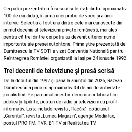
Cei patru prezentatori fuseseră selectați dintre aproximativ
100 de candidați, în urma unei probe de voce și a unui
interviu. Selecția a fost una dintre cele mai cunoscute din
primul deceniu al televiziunii private românești, mai ales
pentru că trei dintre cei patru au devenit ulterior nume
importante ale presei autohtone. Prima știre prezentată de
Dumitrescu la TV SOTI a vizat Convenția Națională pentru
Reîntregirea României, organizată la Iași pe 24 ianuarie 1992.
Trei decenii de televiziune și presă scrisă
De la debutul din 1992 și până la anunțul din 2026, Răzvan
Dumitrescu a parcurs aproximativ 34 de ani de activitate
jurnalistică. Pe parcursul acestor decenii a colaborat cu
publicații tipărite, posturi de radio și televiziuni cu profil
informativ. Lista include revista „Flacăra", cotidianul
„Curentul", revista „Lumea Magazin", agenția Mediafax,
postul PRO FM, TVR, B1 TV și Realitatea TV.