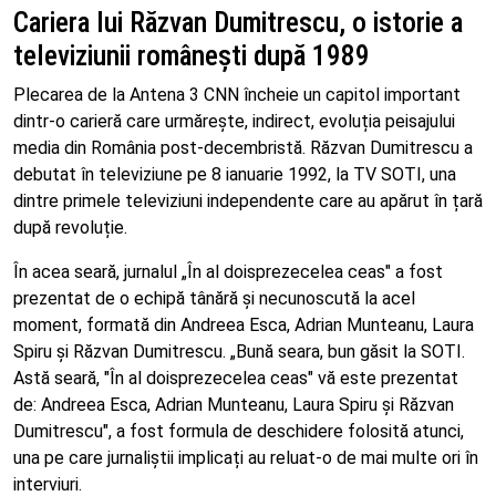
Cariera lui Răzvan Dumitrescu, o istorie a
televiziunii românești după 1989
Plecarea de la Antena 3 CNN încheie un capitol important
dintr-o carieră care urmărește, indirect, evoluția peisajului
media din România post-decembristă. Răzvan Dumitrescu a
debutat în televiziune pe 8 ianuarie 1992, la TV SOTI, una
dintre primele televiziuni independente care au apărut în țară
după revoluție.
În acea seară, jurnalul „În al doisprezecelea ceas" a fost
prezentat de o echipă tânără și necunoscută la acel
moment, formată din Andreea Esca, Adrian Munteanu, Laura
Spiru și Răzvan Dumitrescu. „Bună seara, bun găsit la SOTI.
Astă seară, "În al doisprezecelea ceas" vă este prezentat
de: Andreea Esca, Adrian Munteanu, Laura Spiru și Răzvan
Dumitrescu", a fost formula de deschidere folosită atunci,
una pe care jurnaliștii implicați au reluat-o de mai multe ori în
interviuri.