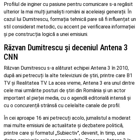
Profilul de inginer cu pasiune pentru comunicare s-a regăsit
ulterior la mai mulți jurnaliști români ai aceleiași generații. În
cazul lui Dumitrescu, formația tehnică pare să fi influențat un
stil considerat metodic, cu accent pe verificarea informației
și pe construcția logică a unei emisiuni.
Răzvan Dumitrescu și deceniul Antena 3
CNN
Răzvan Dumitrescu s-a alăturat echipei Antena 3 în 2010,
după ani petrecuți la alte televiziuni de știri, printre care B1
TV și Realitatea TV. La acea vreme, Antena 3 era unul dintre
cele mai urmărite posturi de știri din România și un actor
important al pieței media, cu o agendă editorială intensă și
cu o concurență strânsă cu celelalte canale de profil.
În cei aproape 16 ani petrecuți acolo, jurnalistul a moderat
mai multe emisiuni de actualitate și dezbatere politică,
printre care și formatul „Subiectiv", devenit, în timp, una