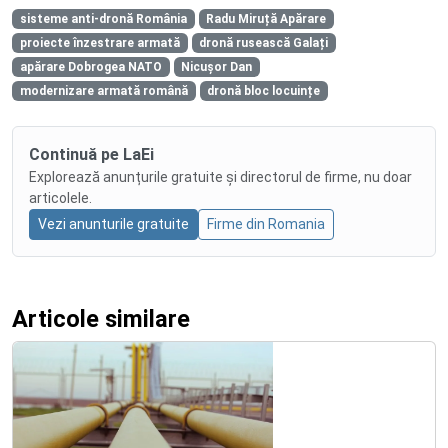
sisteme anti-dronă România
Radu Miruță Apărare
proiecte înzestrare armată
dronă rusească Galați
apărare Dobrogea NATO
Nicușor Dan
modernizare armată română
dronă bloc locuințe
Continuă pe LaEi
Explorează anunțurile gratuite și directorul de firme, nu doar
articolele.
Vezi anunturile gratuite
Firme din Romania
Articole similare