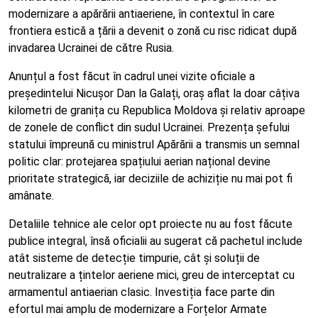
modernizare a apărării antiaeriene, în contextul în care
frontiera estică a țării a devenit o zonă cu risc ridicat după
invadarea Ucrainei de către Rusia.
Anunțul a fost făcut în cadrul unei vizite oficiale a
președintelui Nicușor Dan la Galați, oraș aflat la doar câțiva
kilometri de granița cu Republica Moldova și relativ aproape
de zonele de conflict din sudul Ucrainei. Prezența șefului
statului împreună cu ministrul Apărării a transmis un semnal
politic clar: protejarea spațiului aerian național devine
prioritate strategică, iar deciziile de achiziție nu mai pot fi
amânate.
Detaliile tehnice ale celor opt proiecte nu au fost făcute
publice integral, însă oficialii au sugerat că pachetul include
atât sisteme de detecție timpurie, cât și soluții de
neutralizare a țintelor aeriene mici, greu de interceptat cu
armamentul antiaerian clasic. Investiția face parte din
efortul mai amplu de modernizare a Forțelor Armate