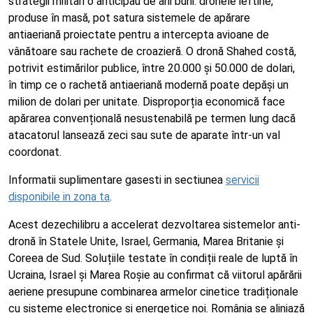
strategii militari o anticipau de ani buni: dronele ieftine,
produse în masă, pot satura sistemele de apărare
antiaeriană proiectate pentru a intercepta avioane de
vânătoare sau rachete de croazieră. O dronă Shahed costă,
potrivit estimărilor publice, între 20.000 și 50.000 de dolari,
în timp ce o rachetă antiaeriană modernă poate depăși un
milion de dolari per unitate. Disproporția economică face
apărarea convențională nesustenabilă pe termen lung dacă
atacatorul lansează zeci sau sute de aparate într-un val
coordonat.
Informatii suplimentare gasesti in sectiunea
servicii
disponibile in zona ta
.
Acest dezechilibru a accelerat dezvoltarea sistemelor anti-
dronă în Statele Unite, Israel, Germania, Marea Britanie și
Coreea de Sud. Soluțiile testate în condiții reale de luptă în
Ucraina, Israel și Marea Roșie au confirmat că viitorul apărării
aeriene presupune combinarea armelor cinetice tradiționale
cu sisteme electronice și energetice noi. România se aliniază