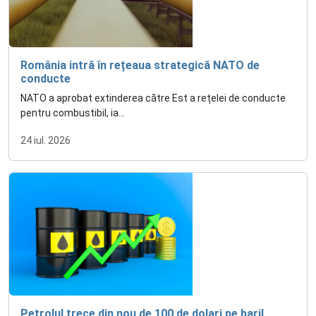
România intră în rețeaua strategică NATO de
conducte
NATO a aprobat extinderea către Est a rețelei de conducte
pentru combustibil, ia...
24 iul. 2026
Petrolul trece din nou de 100 de dolari pe baril