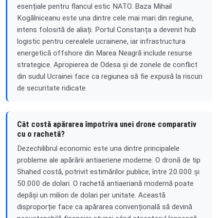
esențiale pentru flancul estic NATO. Baza Mihail
Kogălniceanu este una dintre cele mai mari din regiune,
intens folosită de aliați. Portul Constanța a devenit hub
logistic pentru cerealele ucrainene, iar infrastructura
energetică offshore din Marea Neagră include resurse
strategice. Apropierea de Odesa și de zonele de conflict
din sudul Ucrainei face ca regiunea să fie expusă la riscuri
de securitate ridicate.
Cât costă apărarea împotriva unei drone comparativ
cu o rachetă?
Dezechilibrul economic este una dintre principalele
probleme ale apărării antiaeriene moderne. O dronă de tip
Shahed costă, potrivit estimărilor publice, între 20.000 și
50.000 de dolari. O rachetă antiaeriană modernă poate
depăși un milion de dolari per unitate. Această
disproporție face ca apărarea convențională să devină