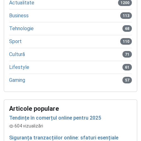
Actualitate
1200
Business
113
Tehnologie
68
Sport
110
Cultură
71
Lifestyle
61
Gaming
57
Articole populare
Tendințe în comerțul online pentru 2025
604 vizualizări
Siguranța tranzacțiilor online: sfaturi esențiale