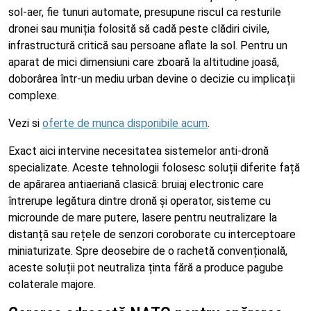
sol-aer, fie tunuri automate, presupune riscul ca resturile
dronei sau muniția folosită să cadă peste clădiri civile,
infrastructură critică sau persoane aflate la sol. Pentru un
aparat de mici dimensiuni care zboară la altitudine joasă,
doborârea într-un mediu urban devine o decizie cu implicații
complexe.
Vezi si
oferte de munca disponibile acum
.
Exact aici intervine necesitatea sistemelor anti-dronă
specializate. Aceste tehnologii folosesc soluții diferite față
de apărarea antiaeriană clasică: bruiaj electronic care
întrerupe legătura dintre dronă și operator, sisteme cu
microunde de mare putere, lasere pentru neutralizare la
distanță sau rețele de senzori coroborate cu interceptoare
miniaturizate. Spre deosebire de o rachetă convențională,
aceste soluții pot neutraliza ținta fără a produce pagube
colaterale majore.