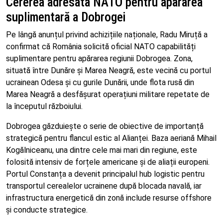
Cererea adresată NATO pentru apărarea
suplimentară a Dobrogei
Pe lângă anunțul privind achizițiile naționale, Radu Miruță a
confirmat că România solicită oficial NATO capabilități
suplimentare pentru apărarea regiunii Dobrogea. Zona,
situată între Dunăre și Marea Neagră, este vecină cu portul
ucrainean Odesa și cu gurile Dunării, unde flota rusă din
Marea Neagră a desfășurat operațiuni militare repetate de
la începutul războiului.
Dobrogea găzduiește o serie de obiective de importanță
strategică pentru flancul estic al Alianței. Baza aeriană Mihail
Kogălniceanu, una dintre cele mai mari din regiune, este
folosită intensiv de forțele americane și de aliații europeni.
Portul Constanța a devenit principalul hub logistic pentru
transportul cerealelor ucrainene după blocada navală, iar
infrastructura energetică din zonă include resurse offshore
și conducte strategice.