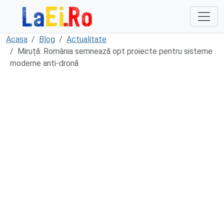
Sari la continut
Acasa
Blog
Actualitate
Miruță: România semnează opt proiecte pentru sisteme
moderne anti-dronă