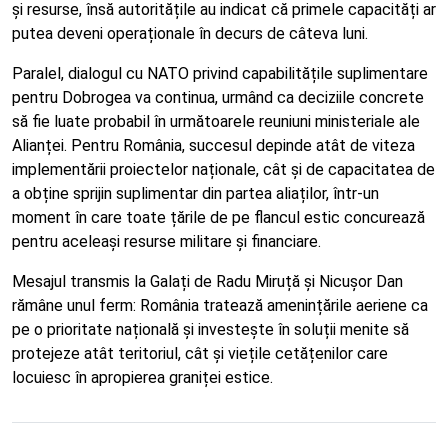
și resurse, însă autoritățile au indicat că primele capacități ar
putea deveni operaționale în decurs de câteva luni.
Paralel, dialogul cu NATO privind capabilitățile suplimentare
pentru Dobrogea va continua, urmând ca deciziile concrete
să fie luate probabil în următoarele reuniuni ministeriale ale
Alianței. Pentru România, succesul depinde atât de viteza
implementării proiectelor naționale, cât și de capacitatea de
a obține sprijin suplimentar din partea aliaților, într-un
moment în care toate țările de pe flancul estic concurează
pentru aceleași resurse militare și financiare.
Mesajul transmis la Galați de Radu Miruță și Nicușor Dan
rămâne unul ferm: România tratează amenințările aeriene ca
pe o prioritate națională și investește în soluții menite să
protejeze atât teritoriul, cât și viețile cetățenilor care
locuiesc în apropierea graniței estice.