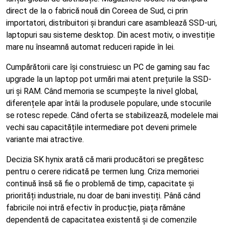
direct de la o fabrică nouă din Coreea de Sud, ci prin
importatori, distribuitori și branduri care asamblează SSD-uri,
laptopuri sau sisteme desktop. Din acest motiv, o investiție
mare nu înseamnă automat reduceri rapide în lei.
Cumpărătorii care își construiesc un PC de gaming sau fac
upgrade la un laptop pot urmări mai atent prețurile la SSD-
uri și RAM. Când memoria se scumpește la nivel global,
diferențele apar întâi la produsele populare, unde stocurile
se rotesc repede. Când oferta se stabilizează, modelele mai
vechi sau capacitățile intermediare pot deveni primele
variante mai atractive.
Decizia SK hynix arată că marii producători se pregătesc
pentru o cerere ridicată pe termen lung. Criza memoriei
continuă însă să fie o problemă de timp, capacitate și
priorități industriale, nu doar de bani investiți. Până când
fabricile noi intră efectiv în producție, piața rămâne
dependentă de capacitatea existentă și de comenzile