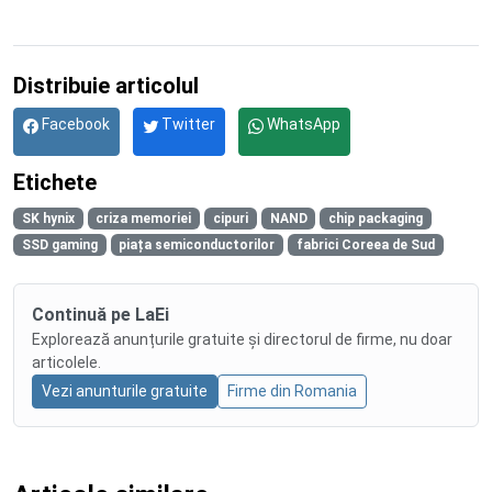
Distribuie articolul
Facebook
Twitter
WhatsApp
Etichete
SK hynix
criza memoriei
cipuri
NAND
chip packaging
SSD gaming
piața semiconductorilor
fabrici Coreea de Sud
Continuă pe LaEi
Explorează anunțurile gratuite și directorul de firme, nu doar
articolele.
Vezi anunturile gratuite
Firme din Romania