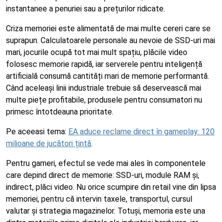
instantanee a penuriei sau a prețurilor ridicate.
Criza memoriei este alimentată de mai multe cereri care se
suprapun. Calculatoarele personale au nevoie de SSD-uri mai
mari, jocurile ocupă tot mai mult spațiu, plăcile video
folosesc memorie rapidă, iar serverele pentru inteligență
artificială consumă cantități mari de memorie performantă.
Când aceleași linii industriale trebuie să deservească mai
multe piețe profitabile, produsele pentru consumatori nu
primesc întotdeauna prioritate.
Pe aceeasi tema:
EA aduce reclame direct în gameplay: 120
milioane de jucători țintă
.
Pentru gameri, efectul se vede mai ales în componentele
care depind direct de memorie: SSD-uri, module RAM și,
indirect, plăci video. Nu orice scumpire din retail vine din lipsa
memoriei, pentru că intervin taxele, transportul, cursul
valutar și strategia magazinelor. Totuși, memoria este una