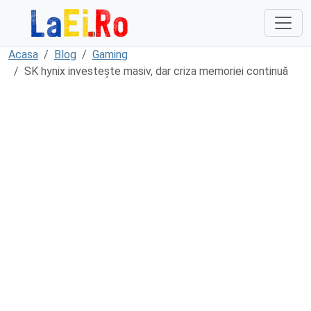
Sari la continut
Acasa
Blog
Gaming
SK hynix investește masiv, dar criza memoriei continuă