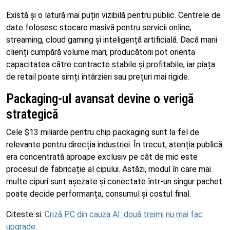
Există și o latură mai puțin vizibilă pentru public. Centrele de
date folosesc stocare masivă pentru servicii online,
streaming, cloud gaming și inteligență artificială. Dacă marii
clienți cumpără volume mari, producătorii pot orienta
capacitatea către contracte stabile și profitabile, iar piața
de retail poate simți întârzieri sau prețuri mai rigide.
Packaging-ul avansat devine o verigă
strategică
Cele $13 miliarde pentru chip packaging sunt la fel de
relevante pentru direcția industriei. În trecut, atenția publică
era concentrată aproape exclusiv pe cât de mic este
procesul de fabricație al cipului. Astăzi, modul în care mai
multe cipuri sunt așezate și conectate într-un singur pachet
poate decide performanța, consumul și costul final.
Citeste si:
Criză PC din cauza AI: două treimi nu mai fac
upgrade
.