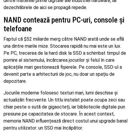
dintre materiile prime digitale ale industriei hardware, iar
dezechilibrele de aici se propagă repede.
NAND contează pentru PC-uri, console și
telefoane
Faptul că $52 miliarde merg către NAND arată unde se află
una dintre marile mize. Stocarea rapidă nu mai este un lux.
Pe PC, trecerea de la hard disk la SSD a schimbat timpul de
pornire al sistemului, încărcarea jocurilor și felul în care
aplicațiile mari gestionează fișierele. Pe console, SSD-ul a
devenit parte a arhitecturii de joc, nu doar un spațiu de
depozitare.
Jocurile moderne folosesc texturi mari, lumi deschise și
actualizări frecvente. Un titlu instalat poate ocupa zeci sau
chiar peste o sută de gigaocteți, iar bibliotecile digitale pun
presiune pe capacitatea de stocare. În acest context,
memoria NAND influențează direct costul unui upgrade banal
pentru utilizator: un SSD mai încăpător.