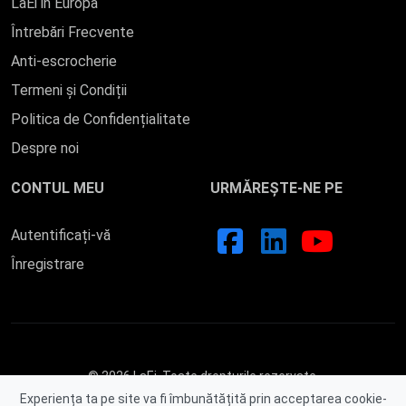
LaEi in Europa
Întrebări Frecvente
Anti-escrocherie
Termeni și Condiții
Politica de Confidențialitate
Despre noi
CONTUL MEU
URMĂREȘTE-NE PE
Autentificați-vă
Înregistrare
© 2026 LaEi. Toate drepturile rezervate.
Experiența ta pe site va fi îmbunătățită prin acceptarea cookie-