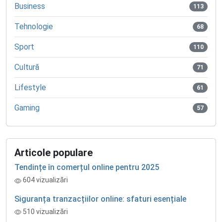
Business
113
Tehnologie
68
Sport
110
Cultură
71
Lifestyle
61
Gaming
57
Articole populare
Tendințe în comerțul online pentru 2025
604 vizualizări
Siguranța tranzacțiilor online: sfaturi esențiale
510 vizualizări