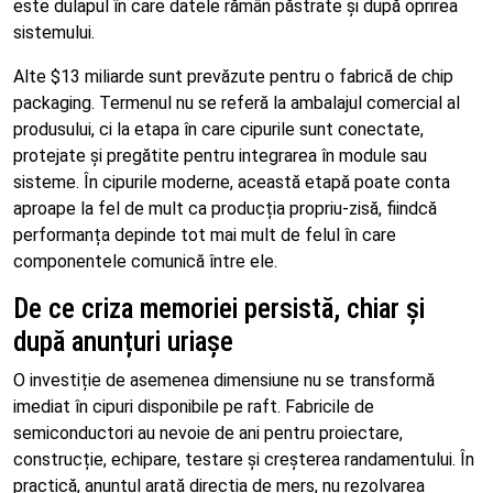
este dulapul în care datele rămân păstrate și după oprirea
sistemului.
Alte $13 miliarde sunt prevăzute pentru o fabrică de chip
packaging. Termenul nu se referă la ambalajul comercial al
produsului, ci la etapa în care cipurile sunt conectate,
protejate și pregătite pentru integrarea în module sau
sisteme. În cipurile moderne, această etapă poate conta
aproape la fel de mult ca producția propriu-zisă, fiindcă
performanța depinde tot mai mult de felul în care
componentele comunică între ele.
De ce criza memoriei persistă, chiar și
după anunțuri uriașe
O investiție de asemenea dimensiune nu se transformă
imediat în cipuri disponibile pe raft. Fabricile de
semiconductori au nevoie de ani pentru proiectare,
construcție, echipare, testare și creșterea randamentului. În
practică, anunțul arată direcția de mers, nu rezolvarea