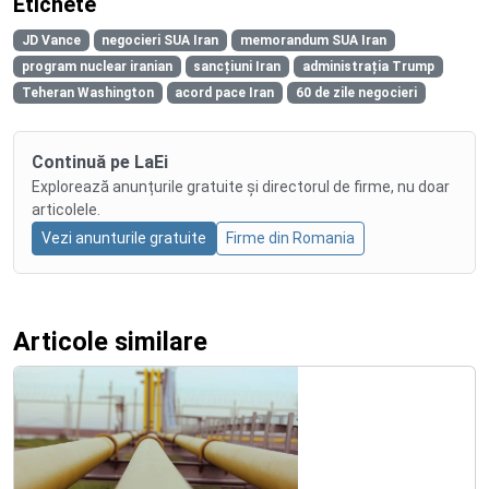
Etichete
JD Vance
negocieri SUA Iran
memorandum SUA Iran
program nuclear iranian
sancțiuni Iran
administrația Trump
Teheran Washington
acord pace Iran
60 de zile negocieri
Continuă pe LaEi
Explorează anunțurile gratuite și directorul de firme, nu doar
articolele.
Vezi anunturile gratuite
Firme din Romania
Articole similare