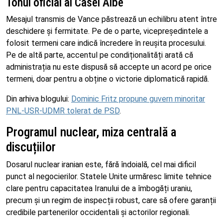
Tonul oficial al Casei Albe
Mesajul transmis de Vance păstrează un echilibru atent între
deschidere și fermitate. Pe de o parte, vicepreședintele a
folosit termeni care indică încredere în reușita procesului.
Pe de altă parte, accentul pe condiționalități arată că
administrația nu este dispusă să accepte un acord pe orice
termeni, doar pentru a obține o victorie diplomatică rapidă.
Din arhiva blogului:
Dominic Fritz propune guvern minoritar
PNL-USR-UDMR tolerat de PSD
.
Programul nuclear, miza centrală a
discuțiilor
Dosarul nuclear iranian este, fără îndoială, cel mai dificil
punct al negocierilor. Statele Unite urmăresc limite tehnice
clare pentru capacitatea Iranului de a îmbogăți uraniu,
precum și un regim de inspecții robust, care să ofere garanții
credibile partenerilor occidentali și actorilor regionali.