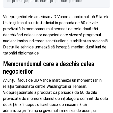
de pronunție pentru nume proprii sunt posibile.
Vicepreședintele american JD Vance a confirmat că Statele
Unite și Iranul au intrat oficial în perioada de 60 de zile
prevăzută în memorandumul semnat de cele două țări,
deschizând calea unor negocieri care vizează programul
nuclear iranian, ridicarea sancțiunilor și stabilitatea regională.
Discuțiile tehnice urmează să înceapă imediat, după luni de
tatonări diplomatice.
Memorandumul care a deschis calea
negocierilor
Anunțul făcut de JD Vance marchează un moment rar în
relația tensionată dintre Washington și Teheran.
Vicepreședintele a precizat că perioada de 60 de zile
prevăzută de memorandumul de înțelegere semnat de cele
două țări a început oficial, ceea ce înseamnă că
administrația Trump și guvernul iranian au, de acum, un