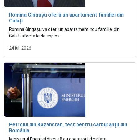
Romina Gingașu oferă un apartament familiei din
Galați
Romina Gingașu va oferi un apartament nou familiei din
Galați afectate de exploz...
24 iul. 2026
Petrolul din Kazahstan, test pentru carburanții din
România
Ministerul Energiei discută cu operatorii din piața