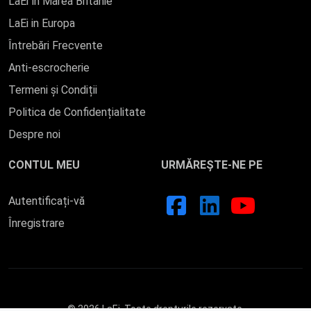
LaEi în Marea Britanie
LaEi in Europa
Întrebări Frecvente
Anti-escrocherie
Termeni și Condiții
Politica de Confidențialitate
Despre noi
CONTUL MEU
URMĂREȘTE-NE PE
Autentificați-vă
Înregistrare
© 2026 LaEi. Toate drepturile rezervate.