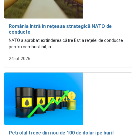
România intră în rețeaua strategică NATO de
conducte
NATO a aprobat extinderea către Est a rețelei de conducte
pentru combustibil, ia...
24 iul. 2026
Petrolul trece din nou de 100 de dolari pe baril