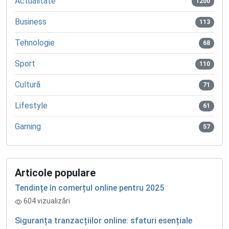
Actualitate
1200
Business
113
Tehnologie
68
Sport
110
Cultură
71
Lifestyle
61
Gaming
57
Articole populare
Tendințe în comerțul online pentru 2025
604 vizualizări
Siguranța tranzacțiilor online: sfaturi esențiale