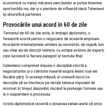
economică cu Iranul, ridicarea sancțiunilor ar putea însemna
oportunități noi, dar și o pierdere de influență dacă Teheranul
își diversifică partenerii.
Provocările unui acord în 60 de zile
Termenul de 60 de zile este, în limbajul diplomatic, o
fereastră scurtă pentru o negociere de această amploare.
Acordurile internaționale similare au necesitat, de regulă, luni
sau chiar ani de discuții tehnice, cu echipe extinse de experți
care lucrează la fiecare paragraf al textului final.
Calendarul comprimat impune o disciplină strictă a
negociatorilor și o claritate maximă asupra liniilor roșii ale
fiecărei părți. În aceeași măsură, el creează riscul ca
discuțiile să se blocheze pe detalii tehnice imposibil de
rezolvat în timpul disponibil, ducând la prelungiri formale sau
la o suspendare a procesului.
Istoria diplomatică recentă a dosarului iranian arată că orice