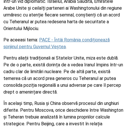
într-un vid diplomatic. Israelul, Arabia Saudită, Emiratele
Arabe Unite și ceilalți parteneri ai Washingtonului din regiune
urmăresc cu atenție fiecare semnal, conștienți că un acord
cu Teheranul ar putea redesena harta de securitate a
Orientului Mijlociu.
Pe aceeasi tema:
PACE - Întâi România condiționează
sprijinul pentru Guvernul Veștea
.
Pentru aliații tradiționali ai Statelor Unite, miza este dublă.
Pe de o parte, există dorința de a vedea Iranul împins într-un
cadru clar de limitări nucleare. Pe de altă parte, există
temerea că un acord prea generos cu Teheranul ar putea
consolida poziția regională a unui adversar pe care îl percep
drept o amenințare directă.
În același timp, Rusia și China observă procesul din unghiuri
diferite. Pentru Moscova, orice deschidere între Washington
și Teheran trebuie analizată în lumina propriilor calcule
strategice. Pentru Beijing, care a investit în relația