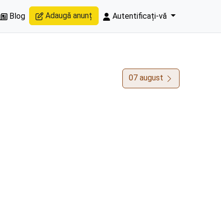
Adaugă anunț
Blog
Autentificați-vă
07 august