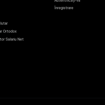
Autentificați-vă
Înregistrare
lutar
r Ortodox
tor Salariu Net