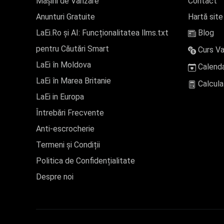
Mașini de Vânzare
Contact
Anunturi Gratuite
Hartă site
LaEi.Ro și AI: Funcționalitatea llms.txt
Blog
pentru Căutări Smart
Curs Va
LaEi în Moldova
Calenda
LaEi în Marea Britanie
Calcula
LaEi in Europa
Întrebări Frecvente
Anti-escrocherie
Termeni și Condiții
Politica de Confidențialitate
Despre noi