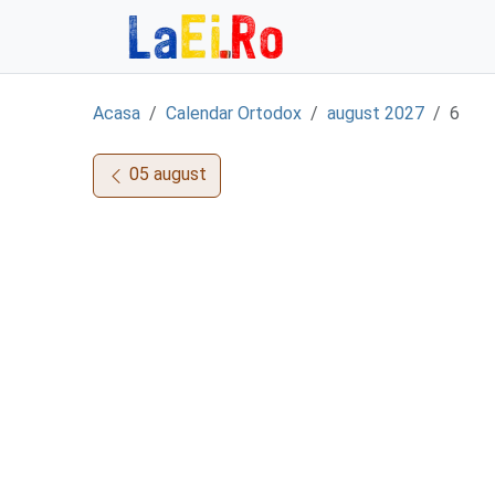
Sari la continut
Acasa
Calendar Ortodox
august 2027
6
05 august