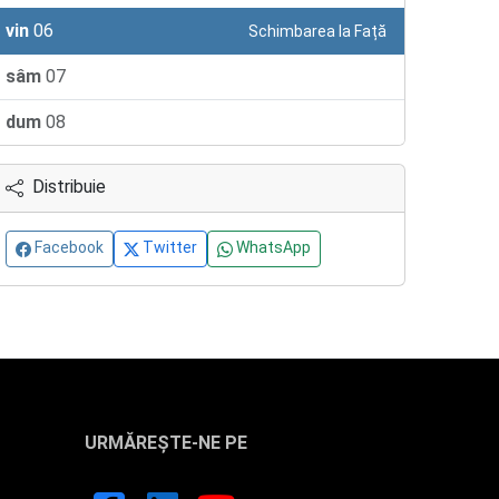
vin
06
Schimbarea la Față
sâm
07
dum
08
Distribuie
Facebook
Twitter
WhatsApp
URMĂREȘTE-NE PE