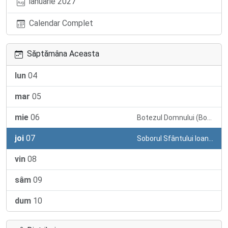
ianuarie 2027
Calendar Complet
Săptămâna Aceasta
lun
04
mar
05
mie
06
Botezul Domnului (Boboteaza)
joi
07
Soborul Sfântului Ioan Botezătorul
vin
08
sâm
09
dum
10