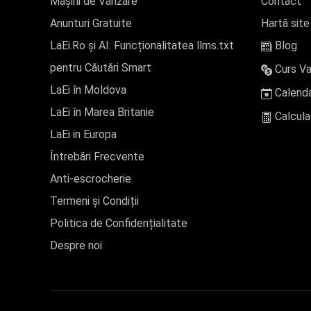
Mașini de Vânzare
Contact
Anunturi Gratuite
Hartă site
LaEi.Ro și AI: Funcționalitatea llms.txt
Blog
pentru Căutări Smart
Curs Va
LaEi în Moldova
Calenda
LaEi în Marea Britanie
Calcula
LaEi in Europa
Întrebări Frecvente
Anti-escrocherie
Termeni și Condiții
Politica de Confidențialitate
Despre noi