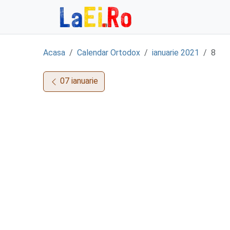
Sari la continut
Acasa
Calendar Ortodox
ianuarie 2021
8
07 ianuarie