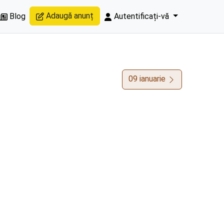
Adaugă anunț
Blog
Autentificați-vă
09 ianuarie