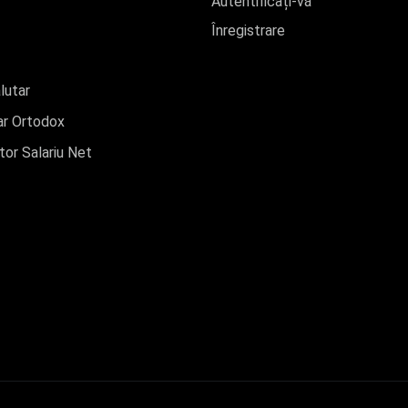
Autentificați-vă
Înregistrare
lutar
r Ortodox
tor Salariu Net