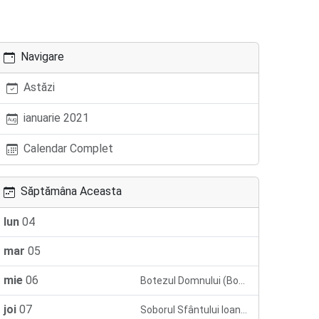
Navigare
Astăzi
ianuarie 2021
Calendar Complet
Săptămâna Aceasta
lun
04
mar
05
mie
06
Botezul Domnului (Boboteaza)
joi
07
Soborul Sfântului Ioan Botezătorul