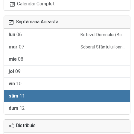
Calendar Complet
Săptămâna Aceasta
lun
06
Botezul Domnului (Boboteaza)
mar
07
Soborul Sfântului Ioan Botezătorul
mie
08
joi
09
vin
10
sâm
11
dum
12
Distribuie