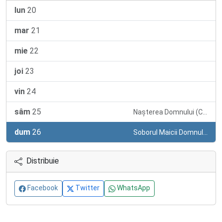
lun
20
mar
21
mie
22
joi
23
vin
24
sâm
25
Nașterea Domnului (Crăciunul)
dum
26
Soborul Maicii Domnului
Distribuie
Facebook
Twitter
WhatsApp