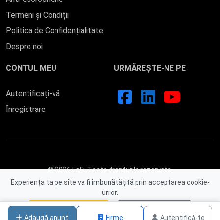
Termeni și Condiții
Politica de Confidențialitate
Despre noi
CONTUL MEU
URMĂREȘTE-NE PE
Autentificați-vă
Înregistrare
© 2026 LaEi. Toate drepturile rezervate.
Experiența ta pe site va fi îmbunătățită prin acceptarea cookie-
urilor.
Acceptă cookies
Nu, mulțumesc
Adaugă anunț
Firme
Autentifică-te