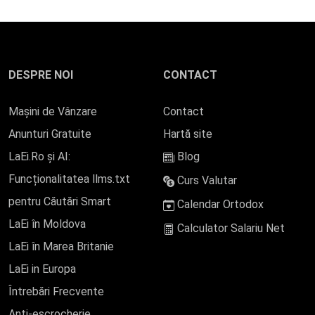
DESPRE NOI
CONTACT
Mașini de Vânzare
Contact
Anunturi Gratuite
Hartă site
LaEi.Ro și AI:
Blog
Funcționalitatea llms.txt
Curs Valutar
pentru Căutări Smart
Calendar Ortodox
LaEi în Moldova
Calculator Salariu Net
LaEi în Marea Britanie
LaEi in Europa
Întrebări Frecvente
Anti-escrocherie