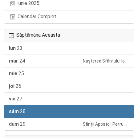
iunie 2025
Calendar Complet
Săptămâna Aceasta
lun
23
mar
24
Nașterea Sfântului Ioan Botezătorul
mie
25
joi
26
vin
27
sâm
28
dum
29
Sfinții Apostoli Petru și Pavel