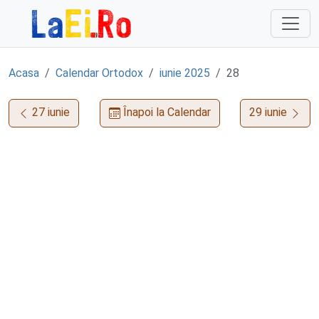
Sari la continut
Acasa
Calendar Ortodox
iunie 2025
28
27 iunie
Înapoi la Calendar
29 iunie