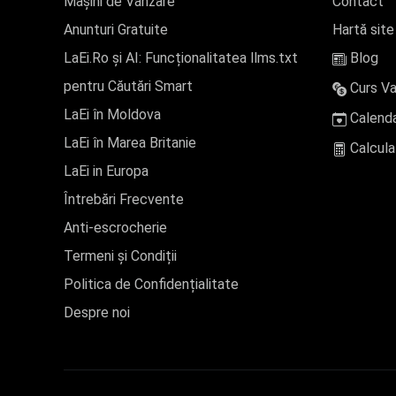
Mașini de Vânzare
Contact
Anunturi Gratuite
Hartă site
LaEi.Ro și AI: Funcționalitatea llms.txt
Blog
pentru Căutări Smart
Curs Va
LaEi în Moldova
Calenda
LaEi în Marea Britanie
Calcula
LaEi in Europa
Întrebări Frecvente
Anti-escrocherie
Termeni și Condiții
Politica de Confidențialitate
Despre noi