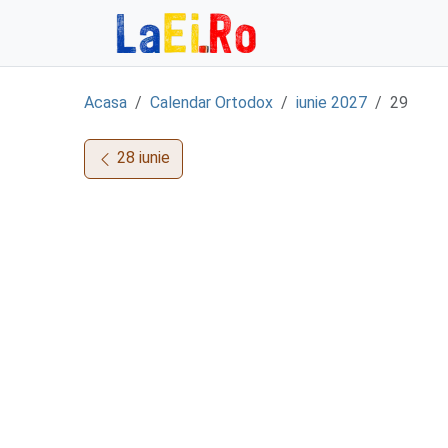
Sari la continut
Acasa
Calendar Ortodox
iunie 2027
29
28 iunie