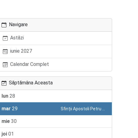
Navigare
Astăzi
iunie 2027
Calendar Complet
Săptămâna Aceasta
lun
28
mar
29
Sfinții Apostoli Petru și Pavel
mie
30
joi
01