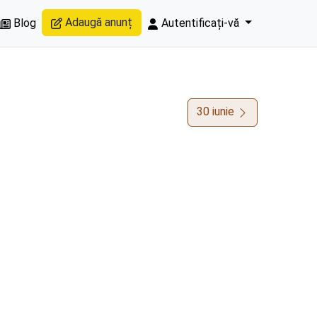
Adaugă anunț
Blog
Autentificați-vă
30 iunie