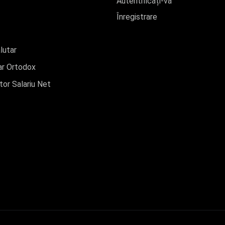
Autentificați-vă
Înregistrare
lutar
r Ortodox
tor Salariu Net