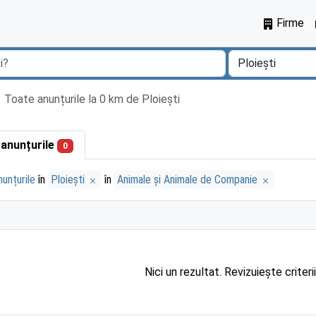
Firme
Toate anunțurile la 0 km de Ploieşti
 anunțurile
0
unțurile
în
Ploieşti
în
Animale și Animale de Companie
Nici un rezultat. Revizuiește criteri