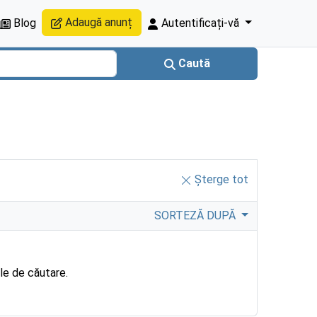
Adaugă anunț
Blog
Autentificați-vă
Caută
Șterge tot
SORTEZĂ DUPĂ
ile de căutare.