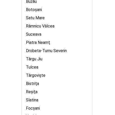
Buzău
Botoşani
Satu Mare
Râmnicu Vâlcea
Suceava
Piatra Neamţ
Drobeta-Turnu Severin
Târgu Jiu
Tulcea
Târgovişte
Bistriţa
Reşiţa
Slatina
Focșani