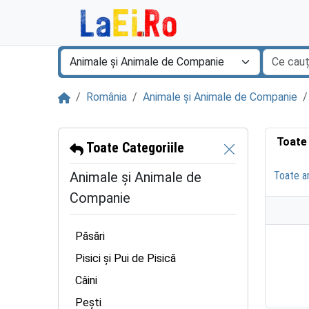
Sari la continut
Acasă
România
Animale și Animale de Companie
Toate
Toate Categoriile
Animale și Animale de
Toate an
Companie
Păsări
Pisici și Pui de Pisică
Câini
Pești