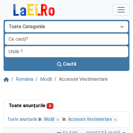
Sari la continut
Caută
Acasă
România
Modă
Accesorii Vestimentare
Toate anunțurile
0
Toate anunțurile
în
Modă
în
Accesorii Vestimentare