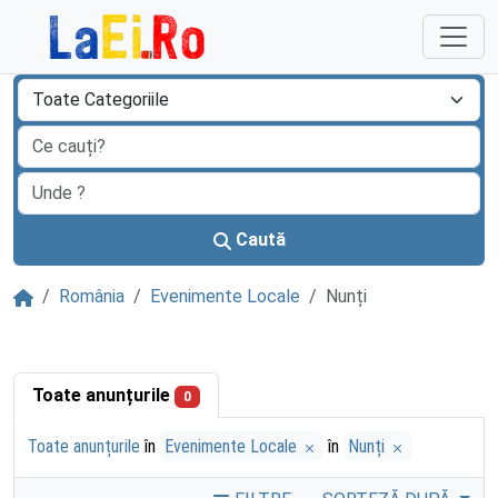
Sari la continut
Caută
Acasă
România
Evenimente Locale
Nunți
Toate anunțurile
0
Toate anunțurile
în
Evenimente Locale
în
Nunți