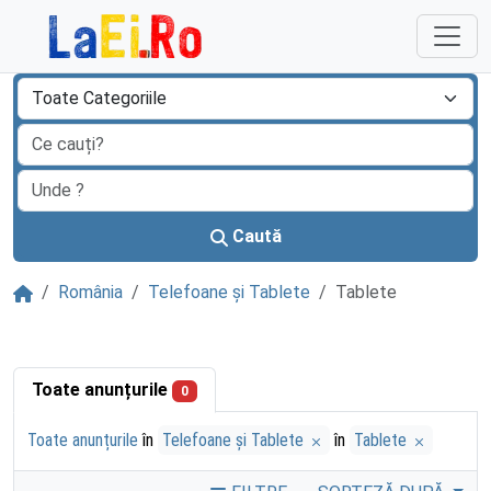
Sari la continut
Caută
Acasă
România
Telefoane și Tablete
Tablete
Toate anunțurile
0
Toate anunțurile
în
Telefoane și Tablete
în
Tablete