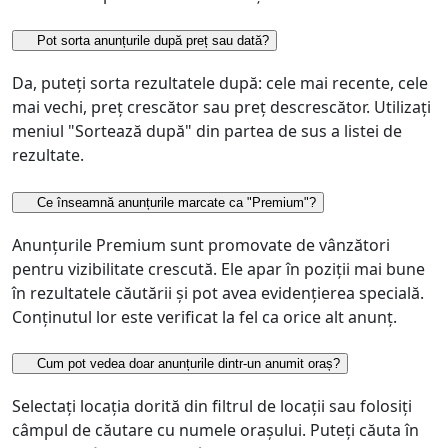
Pot sorta anunțurile după preț sau dată?
Da, puteți sorta rezultatele după: cele mai recente, cele
mai vechi, preț crescător sau preț descrescător. Utilizați
meniul "Sortează după" din partea de sus a listei de
rezultate.
Ce înseamnă anunțurile marcate ca "Premium"?
Anunțurile Premium sunt promovate de vânzători
pentru vizibilitate crescută. Ele apar în poziții mai bune
în rezultatele căutării și pot avea evidențierea specială.
Conținutul lor este verificat la fel ca orice alt anunț.
Cum pot vedea doar anunțurile dintr-un anumit oraș?
Selectați locația dorită din filtrul de locații sau folosiți
câmpul de căutare cu numele orașului. Puteți căuta în