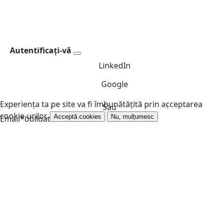
Autentificați-vă
LinkedIn
Google
Experiența ta pe site va fi îmbunătățită prin acceptarea
Sau
cookie-urilor.
Acceptă cookies
Nu, mulțumesc
Email
*
obligatoriu
Parolă
*
obligatoriu
Ține-mă minte
Ați uitat parola?
Creați un cont