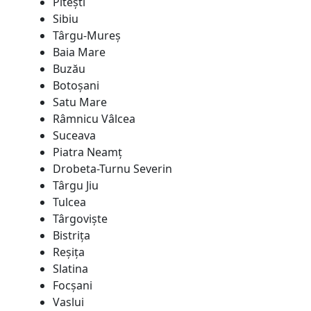
Piteşti
Sibiu
Târgu-Mureş
Baia Mare
Buzău
Botoşani
Satu Mare
Râmnicu Vâlcea
Suceava
Piatra Neamţ
Drobeta-Turnu Severin
Târgu Jiu
Tulcea
Târgovişte
Bistriţa
Reşiţa
Slatina
Focșani
Vaslui