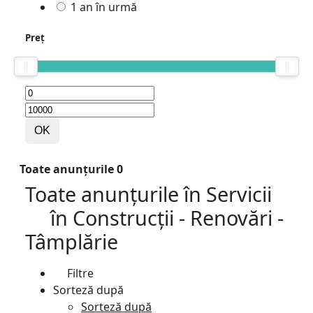
1 an în urmă
Preț
OK
Toate anunțurile
0
Toate anunțurile
în
Servicii
în
Construcții - Renovări -
Tâmplărie
Filtre
Sorteză după
Sorteză după