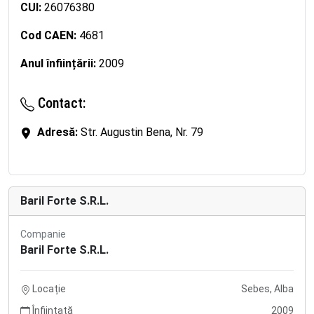
CUI:
26076380
Cod CAEN:
4681
Anul înființării:
2009
Contact:
Adresă:
Str. Augustin Bena, Nr. 79
Baril Forte S.R.L.
Companie
Baril Forte S.R.L.
Locație
Sebes, Alba
Înființată
2009