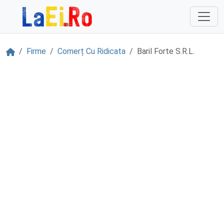
Sari la continut
Acasă
Firme
Comerț Cu Ridicata
Baril Forte S.R.L.