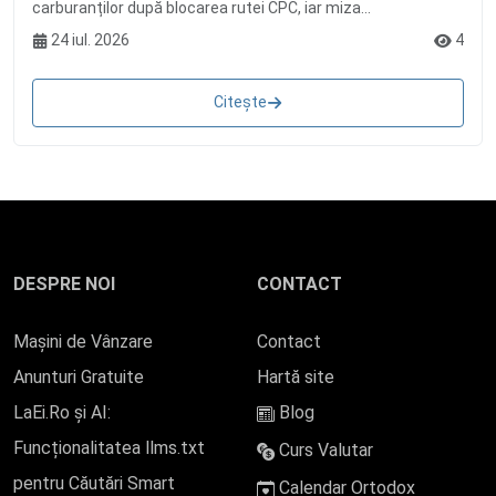
carburanților după blocarea rutei CPC, iar miza...
24 iul. 2026
4
Citește
DESPRE NOI
CONTACT
Mașini de Vânzare
Contact
Anunturi Gratuite
Hartă site
LaEi.Ro și AI:
Blog
Funcționalitatea llms.txt
Curs Valutar
pentru Căutări Smart
Calendar Ortodox