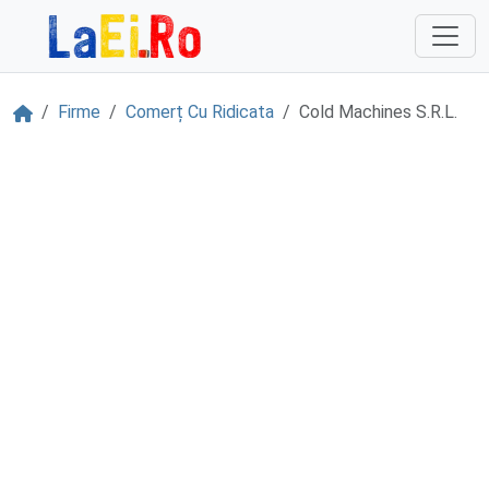
Sari la continut
Acasă
Firme
Comerț Cu Ridicata
Cold Machines S.R.L.