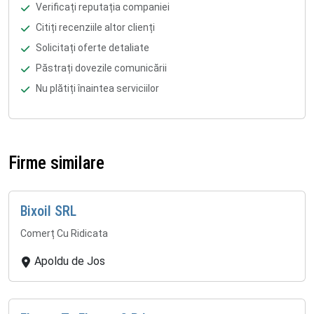
Verificați reputația companiei
Citiți recenziile altor clienți
Solicitați oferte detaliate
Păstrați dovezile comunicării
Nu plătiți înaintea serviciilor
Firme similare
Bixoil SRL
Comerț Cu Ridicata
Apoldu de Jos