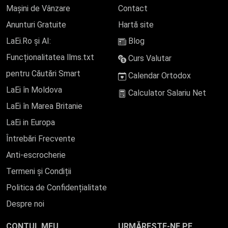
Mașini de Vânzare
Contact
Anunturi Gratuite
Hartă site
LaEi.Ro și AI:
Blog
Funcționalitatea llms.txt
Curs Valutar
pentru Căutări Smart
Calendar Ortodox
LaEi în Moldova
Calculator Salariu Net
LaEi în Marea Britanie
LaEi in Europa
Întrebări Frecvente
Anti-escrocherie
Termeni și Condiții
Politica de Confidențialitate
Despre noi
CONTUL MEU
URMĂREȘTE-NE PE