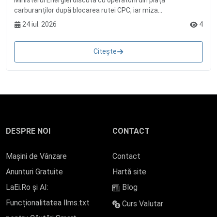
carburanților după blocarea rutei CPC, iar miza...
24 iul. 2026
4
Citește
DESPRE NOI
CONTACT
Mașini de Vânzare
Contact
Anunturi Gratuite
Hartă site
LaEi.Ro și AI:
Blog
Funcționalitatea llms.txt
Curs Valutar