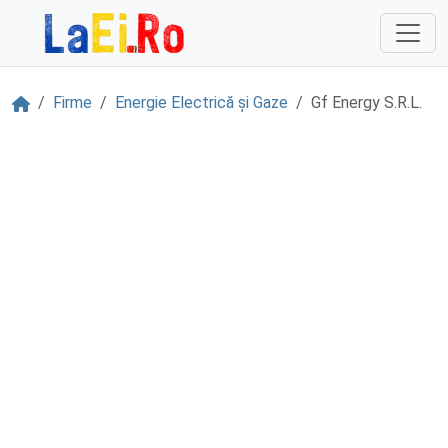
Sari la continut
Acasă
Firme
Energie Electrică și Gaze
Gf Energy S.R.L.