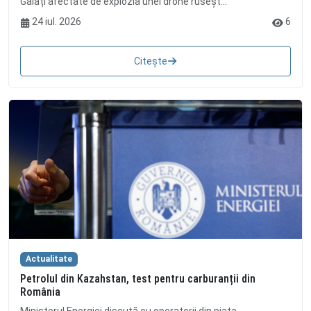
Galați afectate de explozia unei drone ruseșt...
24 iul. 2026
6
Citește
Actualitate
Petrolul din Kazahstan, test pentru carburanții din
România
Ministerul Energiei discută cu operatorii din piața