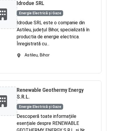
Idrodue SRL
Energie Electrică și Gaze
Idrodue SRL este o companie din
Astileu, județul Bihor, specializată în
productia de energie electrica.
Înregistrată cu...
Astileu, Bihor
Renewable Geothermy Energy
S.R.L.
Energie Electrică și Gaze
Descoperă toate informațiile
esențiale despre RENEWABLE
GEOTHERMY ENERGY S.R.L. și Nr.