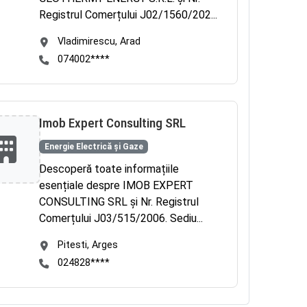
Registrul Comerțului J02/1560/202...
Vladimirescu, Arad
074002****
Imob Expert Consulting SRL
Energie Electrică și Gaze
Descoperă toate informațiile
esențiale despre IMOB EXPERT
CONSULTING SRL și Nr. Registrul
Comerțului J03/515/2006. Sediu...
Pitesti, Arges
024828****