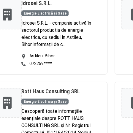
Idrosei S.R.L.
Energie Electrică și Gaze
Idrosei S.R.L. - companie activă în
sectorul productia de energie
electrica, cu sediul în Astileu,
Bihor.Informații de c...
Astileu, Bihor
072259****
Rott Haus Consulting SRL
Energie Electrică și Gaze
Descoperă toate informațiile
esențiale despre ROTT HAUS
CONSULTING SRL și Nr. Registrul
Comerțului J01/184/2014. Sediul...