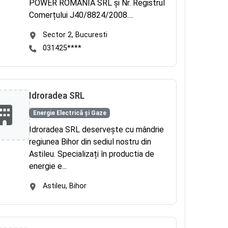
POWER ROMANIA SRL și Nr. Registrul
Comerțului J40/8824/2008....
Sector 2, Bucuresti
031425****
Idroradea SRL
Energie Electrică și Gaze
Idroradea SRL deservește cu mândrie
regiunea Bihor din sediul nostru din
Astileu. Specializați în productia de
energie e...
Astileu, Bihor