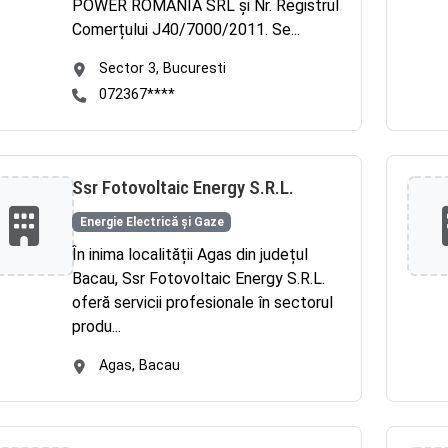
POWER ROMANIA SRL și Nr. Registrul
Comerțului J40/7000/2011. Se...
Sector 3, Bucuresti
072367****
Ssr Fotovoltaic Energy S.R.L.
Energie Electrică și Gaze
În inima localității Agas din județul
Bacau, Ssr Fotovoltaic Energy S.R.L.
oferă servicii profesionale în sectorul
produ...
Agas, Bacau