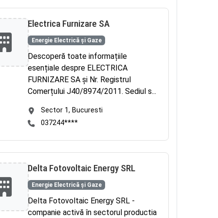
Electrica Furnizare SA
Energie Electrică și Gaze
Descoperă toate informațiile
esențiale despre ELECTRICA
FURNIZARE SA și Nr. Registrul
Comerțului J40/8974/2011. Sediul s...
Sector 1, Bucuresti
037244****
Delta Fotovoltaic Energy SRL
Energie Electrică și Gaze
Delta Fotovoltaic Energy SRL -
companie activă în sectorul productia