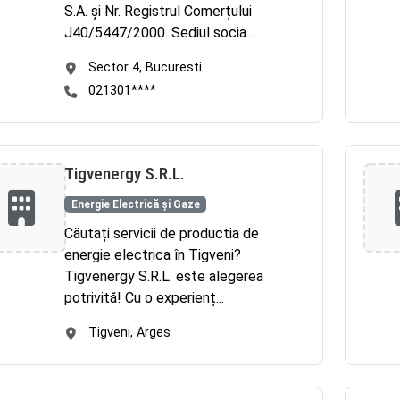
S.A. și Nr. Registrul Comerțului
J40/5447/2000. Sediul socia...
Sector 4, Bucuresti
021301****
Tigvenergy S.R.L.
Energie Electrică și Gaze
Căutați servicii de productia de
energie electrica în Tigveni?
Tigvenergy S.R.L. este alegerea
potrivită! Cu o experienț...
Tigveni, Arges