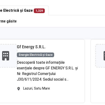
e Electrică și Gaze
1,329
rme găsite
Gf Energy S.R.L.
Energie Electrică și Gaze
Descoperă toate informațiile
esențiale despre GF ENERGY S.R.L. și
Nr. Registrul Comerțului
J30/611/2024. Sediul social s...
Lazuri, Satu Mare