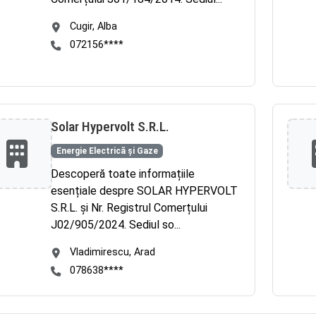
Cugir, Alba
072156****
Solar Hypervolt S.R.L.
Energie Electrică și Gaze
Descoperă toate informațiile
esențiale despre SOLAR HYPERVOLT
S.R.L. și Nr. Registrul Comerțului
J02/905/2024. Sediul so...
Vladimirescu, Arad
078638****