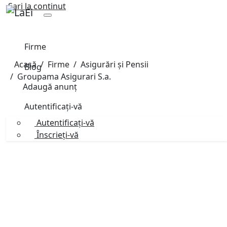
Sari la continut
Firme
Acasă
Firme
Asigurări și Pensii
Blog
Groupama Asigurari S.a.
Adaugă anunț
Autentificați-vă
Autentificați-vă
Înscrieți-vă