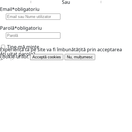
Sau
Email
*
obligatoriu
Parolă
*
obligatoriu
Ține-mă minte
Experiența ta pe site va fi îmbunătățită prin acceptarea
Ați uitat parola?
cookie-urilor.
Acceptă cookies
Nu, mulțumesc
Creați un cont
Verifică că ești om
*
obligatoriu
Introduceți codul afișat în imagine:
Autentificați-vă
Anulează