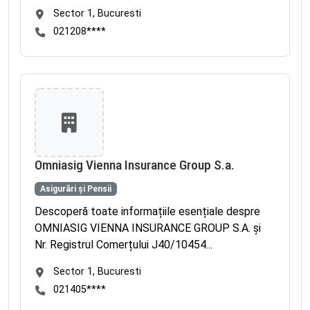
Sector 1, Bucuresti
021208****
Omniasig Vienna Insurance Group S.a.
Asigurări și Pensii
Descoperă toate informațiile esențiale despre
OMNIASIG VIENNA INSURANCE GROUP S.A. și
Nr. Registrul Comerțului J40/10454...
Sector 1, Bucuresti
021405****