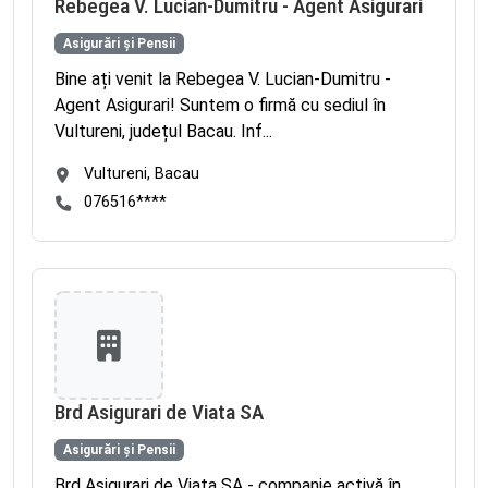
Rebegea V. Lucian-Dumitru - Agent Asigurari
Asigurări și Pensii
Bine ați venit la Rebegea V. Lucian-Dumitru -
Agent Asigurari! Suntem o firmă cu sediul în
Vultureni, județul Bacau. Inf...
Vultureni, Bacau
076516****
Brd Asigurari de Viata SA
Asigurări și Pensii
Brd Asigurari de Viata SA - companie activă în