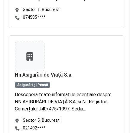
Sector 1, Bucuresti
074585****
Nn Asigurări de Viață S.a.
Asigurări și Pensii
Descoperă toate informațiile esențiale despre
NN ASIGURĂRI DE VIAŢĂ S.A. și Nr. Registrul
Comerțului J40/475/1997. Sediu...
Sector 5, Bucuresti
021402****