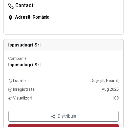
Contact:
Adresă:
România
Ispasudagri Srl
Companie
Ispasudagri Srl
Locație
Doljeşti, Neamţ
Înregistrată
Aug 2025
Vizualizări
109
Distribuie