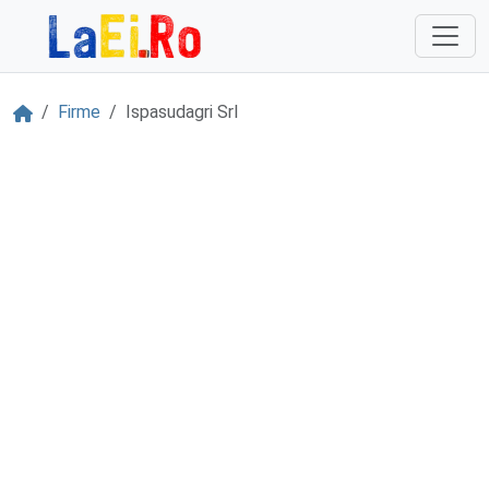
Sari la continut
Acasă
Firme
Ispasudagri Srl