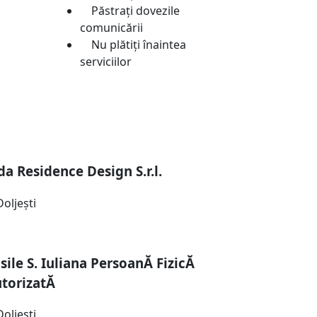
Păstrați dovezile
comunicării
Nu plătiți înaintea
serviciilor
da Residence Design S.r.l.
Doljeşti
sile S. Iuliana PersoanĂ FizicĂ
torizatĂ
Doljeşti