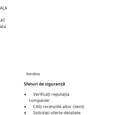
CALA
RAT
ata
România
Sfaturi de siguranță
Verificați reputația
companiei
Citiți recenziile altor clienți
Solicitați oferte detaliate