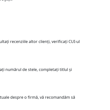
ți recenziile altor clienți, verificați CUI-ul
ați numărul de stele, completați titlul și
 actuale despre o firmă, vă recomandăm să