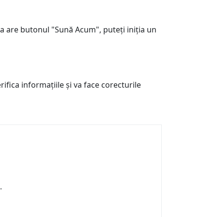
ma are butonul "Sună Acum", puteți iniția un
fica informațiile și va face corecturile
.