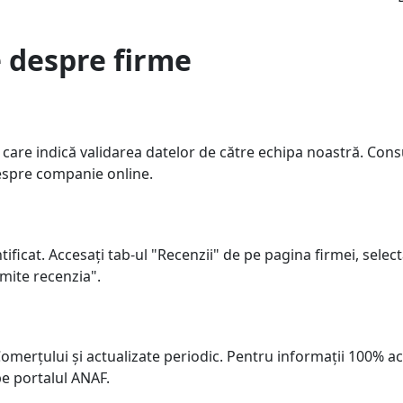
e despre firme
care indică validarea datelor de către echipa noastră. Consulta
despre companie online.
tificat. Accesați tab-ul "Recenzii" de pe pagina firmei, select
imite recenzia".
 Comerțului și actualizate periodic. Pentru informații 100%
pe portalul ANAF.