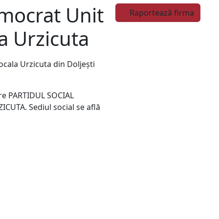
emocrat Unit
Raportează firma
a Urzicuta
ocala Urzicuta din Doljeşti
pre PARTIDUL SOCIAL
TA. Sediul social se află