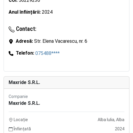
CUI:
50229230
Anul înființării:
2024
Contact:
Adresă:
Str. Elena Vacarescu, nr. 6
Telefon:
075488****
Maxride S.R.L.
Companie
Maxride S.R.L.
Locație
Alba Iulia, Alba
Înființată
2024