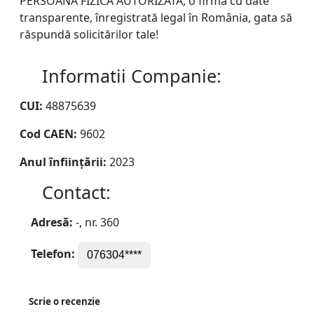
PERSOANĂ FIZICĂ AUTORIZATĂ, o firmă cu date
transparente, înregistrată legal în România, gata să
răspundă solicitărilor tale!
Informatii Companie:
CUI:
48875639
Cod CAEN:
9602
Anul înființării:
2023
Contact:
Adresă:
-, nr. 360
Telefon:
076304****
Scrie o recenzie