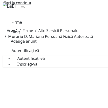
Sari la continut
Firme
Acasă
Firme
Alte Servicii Personale
Blog
Murariu D. Mariana Persoană Fizică Autorizată
Adaugă anunț
Autentificați-vă
Autentificați-vă
Înscrieți-vă