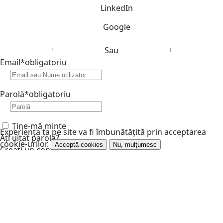
LinkedIn
Google
Sau
Email
*
obligatoriu
Parolă
*
obligatoriu
Ține-mă minte
Experiența ta pe site va fi îmbunătățită prin acceptarea
Ați uitat parola?
cookie-urilor.
Acceptă cookies
Nu, mulțumesc
Creați un cont
Verifică că ești om
*
obligatoriu