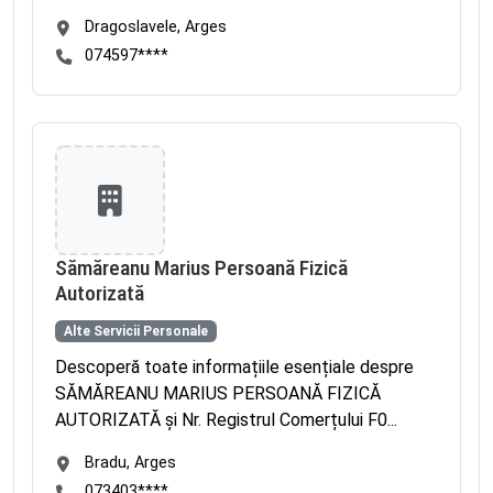
Dragoslavele, Arges
074597****
Sămăreanu Marius Persoană Fizică
Autorizată
Alte Servicii Personale
Descoperă toate informațiile esențiale despre
SĂMĂREANU MARIUS PERSOANĂ FIZICĂ
AUTORIZATĂ și Nr. Registrul Comerțului F0...
Bradu, Arges
073403****