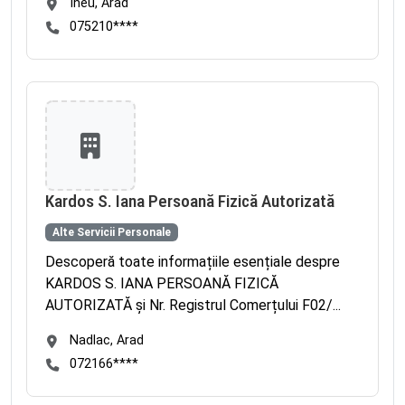
Ineu, Arad
075210****
Kardos S. Iana Persoană Fizică Autorizată
Alte Servicii Personale
Descoperă toate informațiile esențiale despre
KARDOS S. IANA PERSOANĂ FIZICĂ
AUTORIZATĂ și Nr. Registrul Comerțului F02/...
Nadlac, Arad
072166****