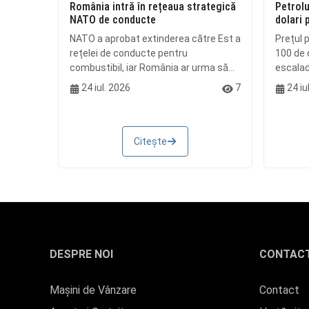
România intră în rețeaua strategică
Petrolu
NATO de conducte
dolari 
NATO a aprobat extinderea către Est a
Prețul p
rețelei de conducte pentru
100 de d
combustibil, iar România ar urma să...
escalada
24 iul. 2026
7
24 iu
Citește
DESPRE NOI
CONTAC
Mașini de Vânzare
Contact