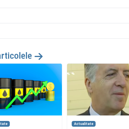
articolele
itate
Actualitate