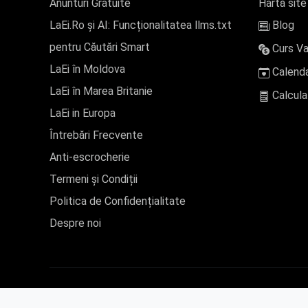
Anunturi Gratuite
Hartă site
LaEi.Ro și AI: Funcționalitatea llms.txt
Blog
pentru Căutări Smart
Curs Va
LaEi în Moldova
Calenda
LaEi în Marea Britanie
Calcula
LaEi in Europa
Întrebări Frecvente
Anti-escrocherie
Termeni și Condiții
Politica de Confidențialitate
Despre noi