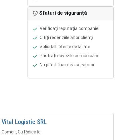
Sfaturi de siguranță
Verificați reputația companiei
Citiți recenziile altor clienți
Solicitați oferte detaliate
Păstrați dovezile comunicării
Nu plătiți înaintea serviciilor
Vital Logistic SRL
Comerț Cu Ridicata