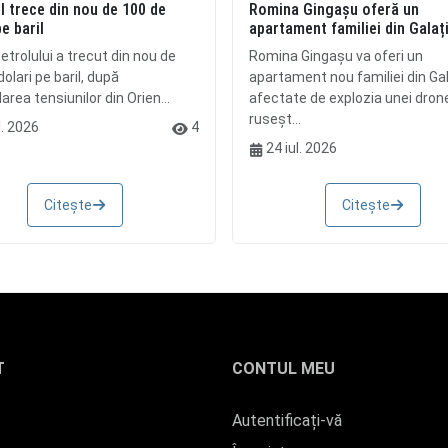
l trece din nou de 100 de
Romina Gingașu oferă un
pe baril
apartament familiei din Galaț
etrolului a trecut din nou de
Romina Gingașu va oferi un
olari pe baril, după
apartament nou familiei din Gal
rea tensiunilor din Orien...
afectate de explozia unei dron
ruseșt...
l. 2026
4
24 iul. 2026
Citește
Citește
T
CONTUL MEU
Autentificați-vă