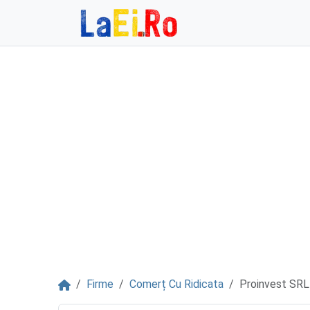
Sari la continut
Acasă
Firme
Comerț Cu Ridicata
Proinvest SRL