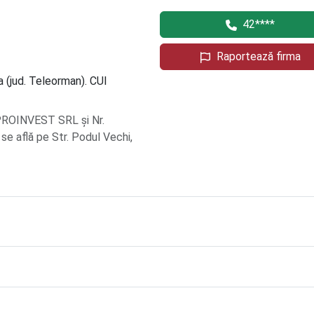
42****
Raportează firma
 (jud. Teleorman). CUI
 PROINVEST SRL și Nr.
se află pe Str. Podul Vechi,