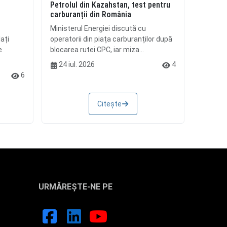
Petrolul din Kazahstan, test pentru
i
carburanții din România
Ministerul Energiei discută cu
ați
operatorii din piața carburanților după
e
blocarea rutei CPC, iar miza...
24 iul. 2026
4
6
Citește
URMĂREȘTE-NE PE