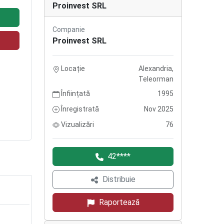
Proinvest SRL
Companie
Proinvest SRL
Locație
Alexandria,
Teleorman
Înființată
1995
Înregistrată
Nov 2025
Vizualizări
76
42****
Distribuie
Raportează