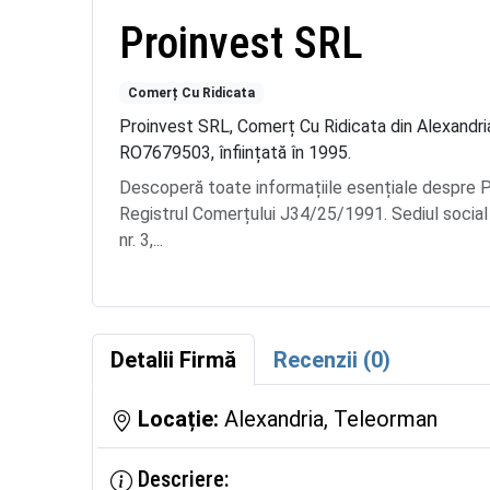
Proinvest SRL
Comerț Cu Ridicata
Proinvest SRL, Comerț Cu Ridicata din Alexandria
RO7679503, înființată în 1995.
Descoperă toate informațiile esențiale despre
Registrul Comerțului J34/25/1991. Sediul social 
nr. 3,...
Detalii Firmă
Recenzii (0)
Locație:
Alexandria, Teleorman
Descriere: