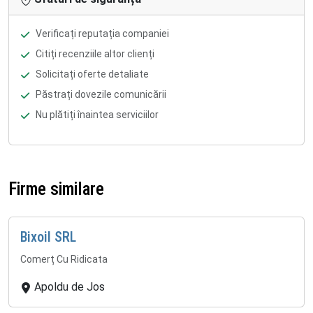
Verificați reputația companiei
Citiți recenziile altor clienți
Solicitați oferte detaliate
Păstrați dovezile comunicării
Nu plătiți înaintea serviciilor
Firme similare
Bixoil SRL
Comerț Cu Ridicata
Apoldu de Jos