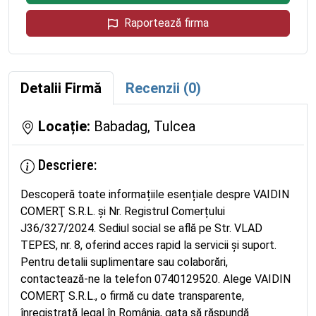
Raportează firma
Detalii Firmă
Recenzii (0)
Locație:
Babadag, Tulcea
Descriere:
Descoperă toate informațiile esențiale despre VAIDIN
COMERŢ S.R.L. și Nr. Registrul Comerțului
J36/327/2024. Sediul social se află pe Str. VLAD
TEPES, nr. 8, oferind acces rapid la servicii și suport.
Pentru detalii suplimentare sau colaborări,
contactează-ne la telefon 0740129520. Alege VAIDIN
COMERŢ S.R.L., o firmă cu date transparente,
înregistrată legal în România, gata să răspundă