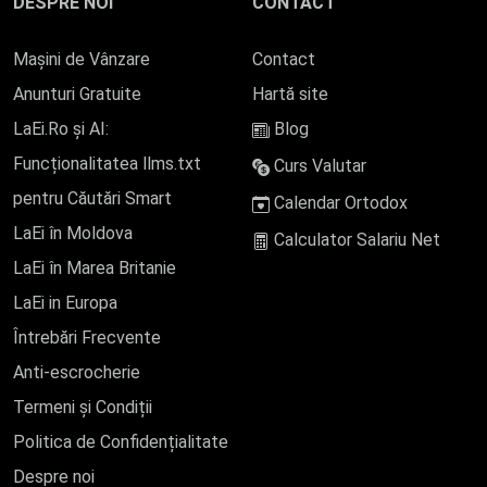
DESPRE NOI
CONTACT
Mașini de Vânzare
Contact
Anunturi Gratuite
Hartă site
LaEi.Ro și AI:
Blog
Funcționalitatea llms.txt
Curs Valutar
pentru Căutări Smart
Calendar Ortodox
LaEi în Moldova
Calculator Salariu Net
LaEi în Marea Britanie
LaEi in Europa
Întrebări Frecvente
Anti-escrocherie
Termeni și Condiții
Politica de Confidențialitate
Despre noi