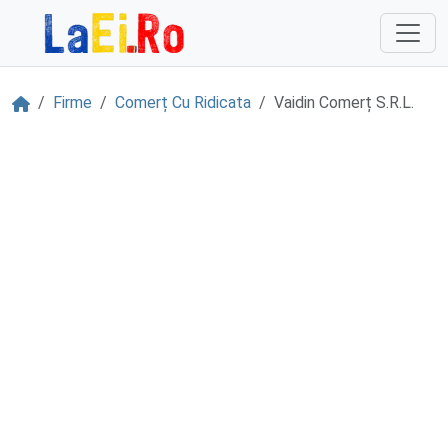
Sari la continut
Acasă
Firme
Comerț Cu Ridicata
Vaidin Comerț S.R.L.