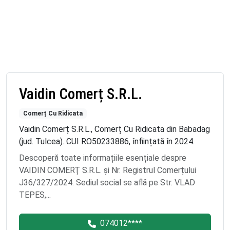
Vaidin Comerț S.R.L.
Comerț Cu Ridicata
Vaidin Comerț S.R.L., Comerț Cu Ridicata din Babadag
(jud. Tulcea). CUI RO50233886, înființată în 2024.
Descoperă toate informațiile esențiale despre
VAIDIN COMERŢ S.R.L. și Nr. Registrul Comerțului
J36/327/2024. Sediul social se află pe Str. VLAD
TEPES,...
074012****