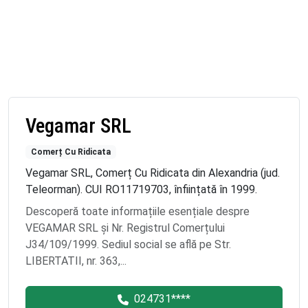
Vegamar SRL
Comerț Cu Ridicata
Vegamar SRL, Comerț Cu Ridicata din Alexandria (jud.
Teleorman). CUI RO11719703, înființată în 1999.
Descoperă toate informațiile esențiale despre
VEGAMAR SRL și Nr. Registrul Comerțului
J34/109/1999. Sediul social se află pe Str.
LIBERTATII, nr. 363,...
024731****