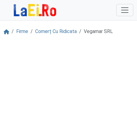
Sari la continut
Acasă
Firme
Comerț Cu Ridicata
Vegamar SRL