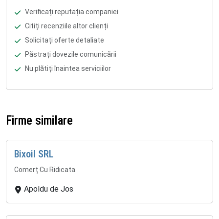
Verificați reputația companiei
Citiți recenziile altor clienți
Solicitați oferte detaliate
Păstrați dovezile comunicării
Nu plătiți înaintea serviciilor
Firme similare
Bixoil SRL
Comerț Cu Ridicata
Apoldu de Jos