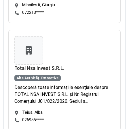
Mihailesti, Giurgiu
072213****
Total Nsa Invest S.R.L.
Alte Activități Extractive
Descoperă toate informațiile esențiale despre
TOTAL NSA INVEST S.R.L. și Nr. Registrul
Comerțului J01/822/2020. Sediul s...
Teius, Alba
026955****