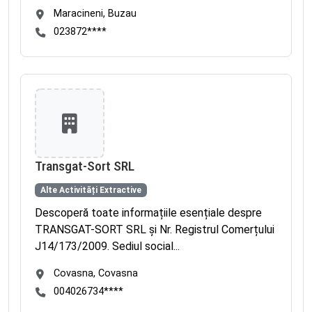
Maracineni, Buzau
023872****
Transgat-Sort SRL
Alte Activități Extractive
Descoperă toate informațiile esențiale despre
TRANSGAT-SORT SRL și Nr. Registrul Comerțului
J14/173/2009. Sediul social...
Covasna, Covasna
004026734****