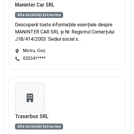
Maninter Car SRL
Alte Activități Extractive
Descoperă toate informațiile esențiale despre
MANINTER CAR SRL și Nr. Registrul Comerțului
J18/414/2003. Sediul social s...
Motru, Gorj
025341****
Traserbus SRL
Alte Activități Extractive