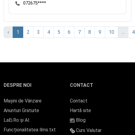
072675****
‹
1
2
3
4
5
6
7
8
9
10
...
4
DESPRE NOI
CONTACT
Mașini de Vânzare
Contact
Anunturi Gratuite
Hartă site
LaEi.Ro și AI:
Blog
Funcționalitatea llms.txt
Curs Valutar