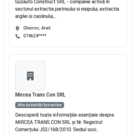
Guzauto Construct SRL - companie activă în
sectorul extractia pietrisului si nisipului, extractia
argilei si caolinului,...
Ghioroc, Arad
074624****
Mircea Trans Con SRL
Alte Activități Extractive
Descoperă toate informațiile esențiale despre
MIRCEA TRANS CON SRL și Nr. Registrul
Comerțului J52/168/2010. Sediul soci...