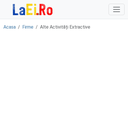
Sari la continut
Acasa
Firme
Alte Activități Extractive