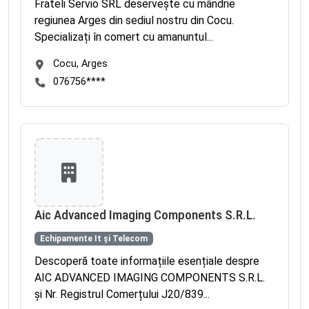
Frateli Servio SRL deservește cu mândrie
regiunea Arges din sediul nostru din Cocu.
Specializați în comert cu amanuntul...
Cocu, Arges
076756****
Aic Advanced Imaging Components S.R.L.
Echipamente It și Telecom
Descoperă toate informațiile esențiale despre
AIC ADVANCED IMAGING COMPONENTS S.R.L.
și Nr. Registrul Comerțului J20/839...