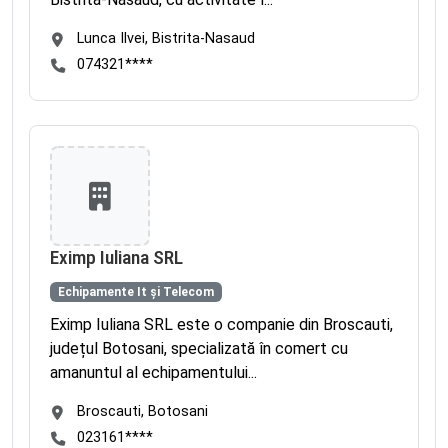
Lunca Ilvei, Bistrita-Nasaud
074321****
Eximp Iuliana SRL
Echipamente It și Telecom
Eximp Iuliana SRL este o companie din Broscauti,
județul Botosani, specializată în comert cu
amanuntul al echipamentului...
Broscauti, Botosani
023161****