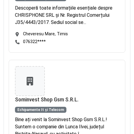
Descoperă toate informațiile esențiale despre
CHRISPHONE SRL și Nr. Registrul Comerțului
J35/4443/2017. Sediul social se...
Cheveresu Mare, Timis
076322****
Sominvest Shop Gsm S.R.L.
Echipamente It și Telecom
Bine ați venit la Sominvest Shop Gsm S.R.L.!
Suntem o companie din Lunca Ilvei, județul
Bistrita-Nasaud, cu activitate î...