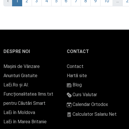
‹
1
2
3
4
5
6
7
8
9
10
...
2
DESPRE NOI
CONTACT
Mașini de Vânzare
Contact
Anunturi Gratuite
Hartă site
LaEi.Ro și AI:
Blog
Funcționalitatea llms.txt
Curs Valutar
pentru Căutări Smart
Calendar Ortodox
LaEi în Moldova
Calculator Salariu Net
LaEi în Marea Britanie