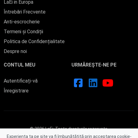
LaEi in Europa
Întrebări Frecvente
Anti-escrocherie
Termeni și Condiții
Politica de Confidențialitate
Despre noi
CONTUL MEU
URMĂREȘTE-NE PE
Autentificați-vă
Înregistrare
© 2026 LaEi. Toate drepturile rezervate.
Experiența ta pe site va fi îmbunătățită prin acceptarea cookie-