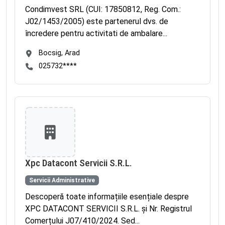
Condimvest SRL (CUI: 17850812, Reg. Com.:
J02/1453/2005) este partenerul dvs. de
încredere pentru activitati de ambalare...
Bocsig, Arad
025732****
Xpc Datacont Servicii S.R.L.
Servicii Administrative
Descoperă toate informațiile esențiale despre
XPC DATACONT SERVICII S.R.L. și Nr. Registrul
Comerțului J07/410/2024. Sed...