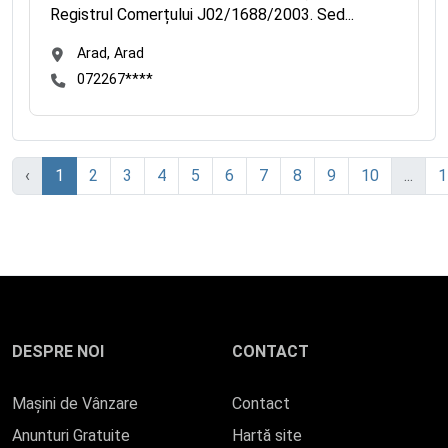
Registrul Comerțului J02/1688/2003. Sed...
Arad, Arad
072267****
‹
1
2
3
4
5
6
7
8
9
10
...
1
DESPRE NOI
CONTACT
Mașini de Vânzare
Contact
Anunturi Gratuite
Hartă site