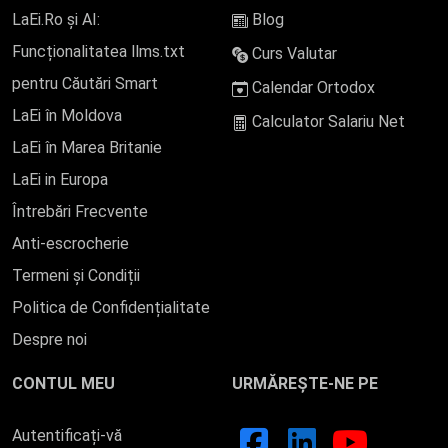
LaEi.Ro și AI:
Blog
Funcționalitatea llms.txt
Curs Valutar
pentru Căutări Smart
Calendar Ortodox
LaEi în Moldova
Calculator Salariu Net
LaEi în Marea Britanie
LaEi in Europa
Întrebări Frecvente
Anti-escrocherie
Termeni și Condiții
Politica de Confidențialitate
Despre noi
CONTUL MEU
URMĂREȘTE-NE PE
Autentificați-vă