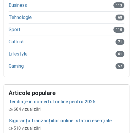
Business
113
Tehnologie
68
Sport
110
Cultură
71
Lifestyle
61
Gaming
57
Articole populare
Tendințe în comerțul online pentru 2025
604 vizualizări
Siguranța tranzacțiilor online: sfaturi esențiale
510 vizualizări