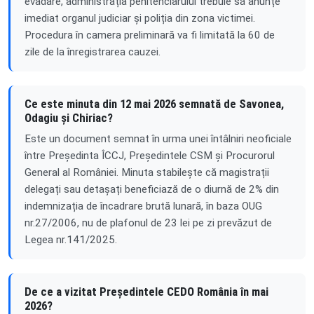
evadare, administrația penitenciarului trebuie să anunțe
imediat organul judiciar și poliția din zona victimei.
Procedura în camera preliminară va fi limitată la 60 de
zile de la înregistrarea cauzei.
Ce este minuta din 12 mai 2026 semnată de Savonea,
Odagiu și Chiriac?
Este un document semnat în urma unei întâlniri neoficiale
între Președinta ÎCCJ, Președintele CSM și Procurorul
General al României. Minuta stabilește că magistrații
delegați sau detașați beneficiază de o diurnă de 2% din
indemnizația de încadrare brută lunară, în baza OUG
nr.27/2006, nu de plafonul de 23 lei pe zi prevăzut de
Legea nr.141/2025.
De ce a vizitat Președintele CEDO România în mai
2026?