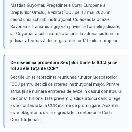
Mattias Guyomar, Președintele Curții Europene a
Drepturilor Omului, a vizitat ÎCCJ pe 13 mai 2026 în
cadrul unui schimb instituțional. Cu această ocazie,
Savonea a transmis îngrijorări privind reformele judiciare,
iar Guyomar a subliniat că atacurile la adresa sistemului
judiciar afectează direct garanțiile cetățenilor europeni.
Ce înseamnă procedura Secțiilor Unite la ÎCCJ și ce
rol au ele față de CCR?
Secțiile Unite reprezintă reuniunea tuturor judecătorilor
ÎCCJ pentru decizii de interes instituțional major. Printre
atribuții se numără emiterea de avize în cadrul controlului
de constituționalitate preventiv, adică atunci când o lege
este contestată la CCR înainte de promulgare. Avizul nu
este obligatoriu, dar are greutate în deliberările Curții
Constituționale.