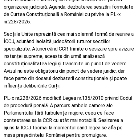
organizarea judiciară. Agenda: dezbaterea sesizării formulate
de Curtea Constituțională a României cu privire la PL-x
nr.228/2026.
Secțiile Unite reprezintă cea mai solemnă formă de reunire a
ÎCCJ, adunând laolaltă judecătorii tuturor secțiilor
specializate. Atunci când CCR trimite o sesizare spre avizare
instanței supreme, aceasta din urmă analizează
constituționalitatea legii și transmite un punct de vedere.
Avizul nu este obligatoriu din punct de vedere juridic, dar
face parte din dosarul dezbaterii constituționale și poate
influența deliberările Curții.
PL-x nr.228/2026 modifică Legea nr.135/2010 privind Codul
de procedură penală. A parcurs ambele camere ale
Parlamentului fără turbulențe majore, ceea ce face
contestarea sa la CCR cu atât mai notabilă. Sesizarea a
ajuns la ÎCCJ tocmai la momentul când legea se afla pe
masa președintelui României pentru promulgare.