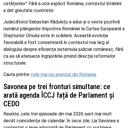
cetățenilor." Fără a viza explicit România, contextul întâlnirii
a dat greutate cuvintelor.
Judecătorul Sebastian Rădulețu a adus și o veste pozitivă:
numărul plângerilor împotriva României la Curtea Europeană a
Drepturilor Omului este în scădere. Această evoluție
favorabilă a fost consemnată în contextul mai larg al
dialogului despre eficiența sistemului judiciar românesc, fără
ca ea să atenueze îngrijorările privind direcția reformelor
structurale.
Cauta printre
cele mai noi anunturi din Romania
.
Savonea pe trei fronturi simultane: ce
arată agenda ÎCCJ față de Parlament și
CEDO
Reunite, cele trei episoade din mai 2026 sunt mai mult
decât coincidențe de calendar. În zece zile, Lia Savonea a
contestat o lege adoptată de Parlament cu susținere