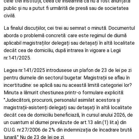
cele trei instituții, ceea ce înseamnă că nu a fost anunțată
public și nu a putut fi urmărită de presă sau de societatea
civilă.
La finalul discuțiilor, cei trei au semnat o minută. Documentul
aborda o problemă concretă: care este regimul de diurnă
aplicabil magistraților delegați sau detașați în altă localitate
decât cea de domiciliu, după intrarea în vigoare a Legii
nr.141/2025.
Legea nr.141/2025 introdusese un plafon de 23 de lei pe zi
pentru diurnele din sectorul bugetar. Magistrații se aflau în
incertitudine: se aplică sau nu această limită categoriei lor?
Minuta a lămurit chestiunea printr-o formulare explicită:
"Judecătorii, procurorii, personalul asimilat acestora și
magistrații-asistenți delegați sau detașați în altă localitate
decât cea de domiciliu beneficiază, în cursul anului 2026, de
un cuantum al diurnei prevăzute de art.13 alin.(1) lit.a) din
O.U.G. nr.27/2006 de 2% din indemnizația de încadrare brută
lunară." Nu de 23 de lei pe zi.