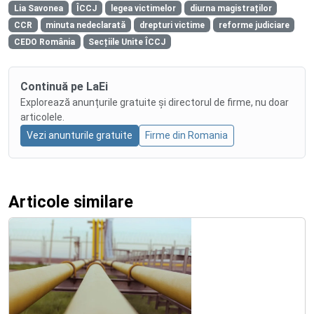
Lia Savonea
ÎCCJ
legea victimelor
diurna magistraților
CCR
minuta nedeclarată
drepturi victime
reforme judiciare
CEDO România
Secțiile Unite ÎCCJ
Continuă pe LaEi
Explorează anunțurile gratuite și directorul de firme, nu doar
articolele.
Vezi anunturile gratuite
Firme din Romania
Articole similare