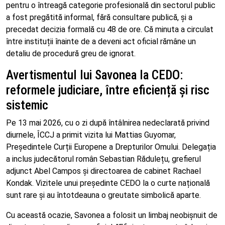
pentru o întreagă categorie profesională din sectorul public
a fost pregătită informal, fără consultare publică, și a
precedat decizia formală cu 48 de ore. Că minuta a circulat
între instituții înainte de a deveni act oficial rămâne un
detaliu de procedură greu de ignorat.
Avertismentul lui Savonea la CEDO:
reformele judiciare, între eficiență și risc
sistemic
Pe 13 mai 2026, cu o zi după întâlnirea nedeclarată privind
diurnele, ÎCCJ a primit vizita lui Mattias Guyomar,
Președintele Curții Europene a Drepturilor Omului. Delegația
a inclus judecătorul român Sebastian Rădulețu, grefierul
adjunct Abel Campos și directoarea de cabinet Rachael
Kondak. Vizitele unui președinte CEDO la o curte națională
sunt rare și au întotdeauna o greutate simbolică aparte.
Cu această ocazie, Savonea a folosit un limbaj neobișnuit de