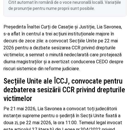
Citit automat în română de o voce neuronală locală. Variațiile
de pronunție pentru nume proprii sunt posibile.
Președinta Înaltei Curți de Casație și Justiție, Lia Savonea,
s-a aflat în centrul a trei acțiuni instituționale majore în
decurs de zece zile: a convocat Secțiile Unite pe 22 mai
2026 pentru a dezbate sesizarea CCR privind drepturile
victimelor, a semnat o minută nedeclarată care protejează
diurna magistraților și a avertizat conducerea CEDO despre
riscuri sistemice din reforme judiciare.
Secțiile Unite ale ÎCCJ, convocate pentru
dezbaterea sesizării CCR privind drepturile
victimelor
Pe 21 mai 2026, Lia Savonea a convocat toți judecătorii
instanței supreme pentru o ședință în Secții Unite fixată a
doua zi, pe 22 mai 2026, la ora 11:00. Temeiul legal invocat
este articolul 27 litera b) din Legea nr.304/2022 privind