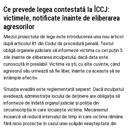
Ce prevede legea contestată la ÎCCJ:
victimele, notificate înainte de eliberarea
agresorilor
Miezul proiectului de lege este introducerea unui nou articol
după articolul 81 din Codul de procedură penală. Textul
obligă organele judiciare să informeze victima cu cel puțin 5
zile înainte de eliberarea inculpatului, dacă data este
cunoscută în prealabil. Victima va ști, cu alte cuvinte, când
agresorul său urmează să fie liber, înainte ca aceasta să se
întâmple efectiv.
Situația evadării este reglementată separat. Dacă inculpatul
evadează, administrația locului de deținere are obligația să
informeze de îndată organul judiciar și poliția din
circumscripția în care locuiește victima. Mecanismul
încearcă să reducă intervalul de timp în care victima rămâne
fără nicio protecție în cazul unei scăpări neașteptate din