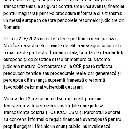
transpartizanică, a asigurat continuarea unui avantaj financiar
pentru magistrați printr-o procedură informală și a transmis
un mesaj european despre pericolele reformelor judiciare din
România.
PL-x nr.228/2026 nu este o lege politică în sens partizan.
Notificarea victimelor înainte de eliberarea agresorilor este
o măsură de protecție fundamentală, cerută de standardele
europene și de practica statelor membre cu sisteme
judiciare mature. Contestarea ei la CCR poate reflecta
preocupări tehnice sau procedurale reale, dar generează și
percepția că instanța supremă frânează o reformă
favorabilă celor mai vulnerabili cetățeni.
Minuta din 12 mai pune în discuție un alt principiu:
transparența decizională în instituțiile care judecă
transparența celorlalți. Că ÎCCJ, CSM și Parchetul General
au convenit informal o regulă financiară avantajoasă pentru
proprii angajați, fără niciun anunț public, nu invalidează