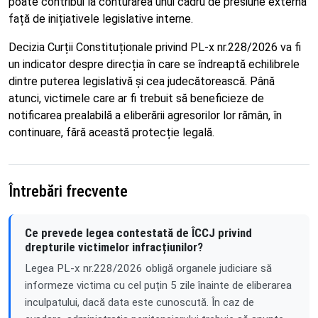
poate contribui la conturarea unui cadru de presiune externă
față de inițiativele legislative interne.
Decizia Curții Constituționale privind PL-x nr.228/2026 va fi
un indicator despre direcția în care se îndreaptă echilibrele
dintre puterea legislativă și cea judecătorească. Până
atunci, victimele care ar fi trebuit să beneficieze de
notificarea prealabilă a eliberării agresorilor lor rămân, în
continuare, fără această protecție legală.
Întrebări frecvente
Ce prevede legea contestată de ÎCCJ privind
drepturile victimelor infracțiunilor?
Legea PL-x nr.228/2026 obligă organele judiciare să
informeze victima cu cel puțin 5 zile înainte de eliberarea
inculpatului, dacă data este cunoscută. În caz de