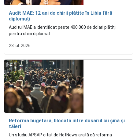
Audit MAE: 12 ani de chirii plătite în Libia fără
diplomați
Auditul MAE a identificat peste 400.000 de dolari plătiți
pentru chirii diplomat...
23 iul. 2026
Reforma bugetară, blocată între dosarul cu șină și
tăieri
Un studiu APSAP citat de HotNews arată că reforma