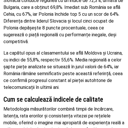
Slovacia conduce regiunea cu un indice de 72,3%, urmată de
Bulgaria, care a obținut 69,8%. Imediat sub România se află
Cehia, cu 67%, iar Polonia închide top 5 cu un scor de 64%.
Diferența dintre liderul Slovacia și locul cinci ocupat de
Polonia depășește 8 puncte procentuale, ceea ce
sugerează o piață regională cu performanțe inegale, deși
competitivă.
La capătul opus al clasamentului se află Moldova și Ucraina,
cu indici de 55,8%, respectiv 55,6%. Media regională a celor
șapte piețe analizate se situează în jurul valorii de 64%, iar
România rămâne semnificativ peste această referință, ceea
ce confirmă progresul constant al pieței autohtone de
telecomunicații în ultimii ani.
Cum se calculează indicele de calitate
Metodologia măsurătorilor combină timpii de încărcare,
latența, rata erorilor și consistența vitezei pe rețelele
mobile, oferind o imagine mai apropiată de experiența reală a