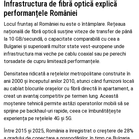
Infrastructura de fibră optică explică
performanțele României
Locul fruntaș al României nu este o întâmplare. Rețeaua
națională de fibră optică susține viteze de transfer de până
la 10 GB/secundă, o capacitate comparabilă cu cea a
Bulgariei și superioară multor state vest-europene unde
infrastructura mai veche pe cablu coaxial sau pe perechi
torsadate de cupru limitează performanțele.
Densitatea ridicată a rețelelor metropolitane construite în
anii 2000 și începutul anilor 2010, atunci când furnizorii locali
au cablat blocurile orașelor cu fibră directă în apartament, a
creat un avantaj competitiv pe termen lung. Această
moștenire tehnică permite astăzi operatorilor mobili să se
sprijine pe backhaul-uri rapide, ceea ce îmbunătățește
experiența pe rețelele 4G și 5G.
Între 2015 și 2025, România a înregistrat o creștere de 28%
a gradului de conectare a gospodăriilor, în timp ce Bulgaria,