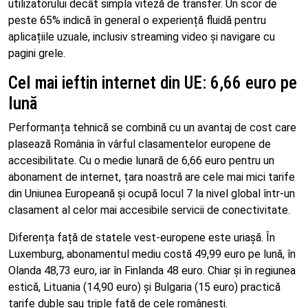
utilizatorului decât simpla viteză de transfer. Un scor de
peste 65% indică în general o experiență fluidă pentru
aplicațiile uzuale, inclusiv streaming video și navigare cu
pagini grele.
Cel mai ieftin internet din UE: 6,66 euro pe
lună
Performanța tehnică se combină cu un avantaj de cost care
plasează România în vârful clasamentelor europene de
accesibilitate. Cu o medie lunară de 6,66 euro pentru un
abonament de internet, țara noastră are cele mai mici tarife
din Uniunea Europeană și ocupă locul 7 la nivel global într-un
clasament al celor mai accesibile servicii de conectivitate.
Diferența față de statele vest-europene este uriașă. În
Luxemburg, abonamentul mediu costă 49,99 euro pe lună, în
Olanda 48,73 euro, iar în Finlanda 48 euro. Chiar și în regiunea
estică, Lituania (14,90 euro) și Bulgaria (15 euro) practică
tarife duble sau triple față de cele românești.