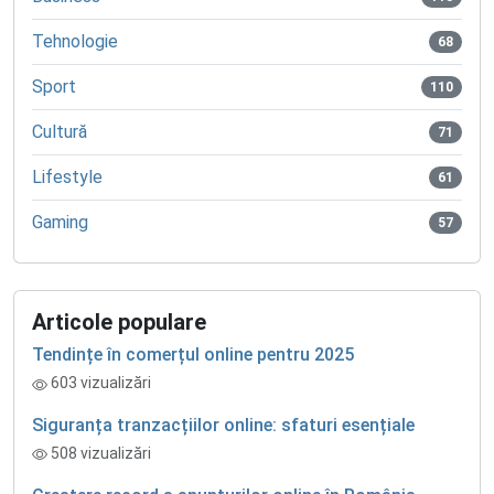
Tehnologie
68
Sport
110
Cultură
71
Lifestyle
61
Gaming
57
Articole populare
Tendințe în comerțul online pentru 2025
603 vizualizări
Siguranța tranzacțiilor online: sfaturi esențiale
508 vizualizări