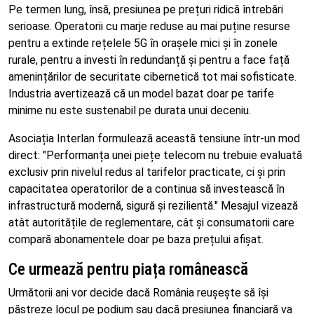
Pe termen lung, însă, presiunea pe prețuri ridică întrebări
serioase. Operatorii cu marje reduse au mai puține resurse
pentru a extinde rețelele 5G în orașele mici și în zonele
rurale, pentru a investi în redundanță și pentru a face față
amenințărilor de securitate cibernetică tot mai sofisticate.
Industria avertizează că un model bazat doar pe tarife
minime nu este sustenabil pe durata unui deceniu.
Asociația Interlan formulează această tensiune într-un mod
direct: "Performanța unei piețe telecom nu trebuie evaluată
exclusiv prin nivelul redus al tarifelor practicate, ci și prin
capacitatea operatorilor de a continua să investească în
infrastructură modernă, sigură și rezilientă." Mesajul vizează
atât autoritățile de reglementare, cât și consumatorii care
compară abonamentele doar pe baza prețului afișat.
Ce urmează pentru piața românească
Următorii ani vor decide dacă România reușește să își
păstreze locul pe podium sau dacă presiunea financiară va