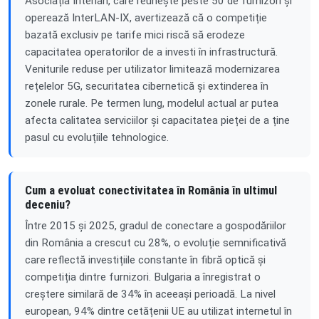
Asociația Interlan, care reunește peste 50 de furnizori și
operează InterLAN-IX, avertizează că o competiție
bazată exclusiv pe tarife mici riscă să erodeze
capacitatea operatorilor de a investi în infrastructură.
Veniturile reduse per utilizator limitează modernizarea
rețelelor 5G, securitatea cibernetică și extinderea în
zonele rurale. Pe termen lung, modelul actual ar putea
afecta calitatea serviciilor și capacitatea pieței de a ține
pasul cu evoluțiile tehnologice.
Cum a evoluat conectivitatea în România în ultimul
deceniu?
Între 2015 și 2025, gradul de conectare a gospodăriilor
din România a crescut cu 28%, o evoluție semnificativă
care reflectă investițiile constante în fibră optică și
competiția dintre furnizori. Bulgaria a înregistrat o
creștere similară de 34% în aceeași perioadă. La nivel
european, 94% dintre cetățenii UE au utilizat internetul în