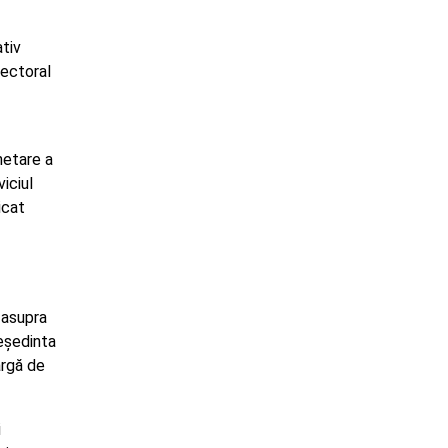
ativ
lectoral
hetare a
iciul
icat
e asupra
reședinta
argă de
i