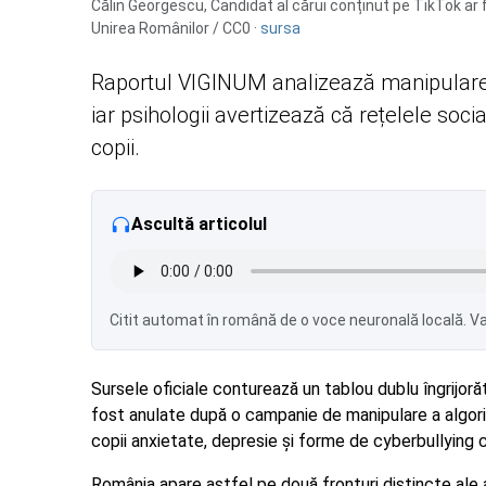
Călin Georgescu, Candidat al cărui conținut pe TikTok ar f
Unirea Românilor / CC0 ·
sursa
Raportul VIGINUM analizează manipularea
iar psihologii avertizează că rețelele soc
copii.
Ascultă articolul
Citit automat în română de o voce neuronală locală. Var
Sursele oficiale conturează un tablou dublu îngrijoră
fost anulate după o campanie de manipulare a algorit
copii anxietate, depresie și forme de cyberbullying 
România apare astfel pe două fronturi distincte ale 