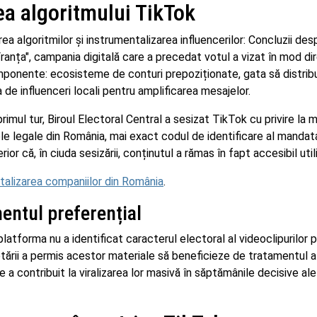
a algoritmului TikTok
 algoritmilor și instrumentalizarea influencerilor: Concluzii desp
 Franța", campania digitală care a precedat votul a vizat în mod di
onente: ecosisteme de conturi prepoziționate, gata să distrib
 de influenceri locali pentru amplificarea mesajelor.
imul tur, Biroul Electoral Central a sesizat TikTok cu privire la 
e legale din România, mai exact codul de identificare al mandata
ior că, în ciuda sesizării, conținutul a rămas în fapt accesibil utili
talizarea companiilor din România
.
entul preferențial
latforma nu a identificat caracterul electoral al videoclipurilor 
tării a permis acestor materiale să beneficieze de tratamentul a
e a contribuit la viralizarea lor masivă în săptămânile decisive ale