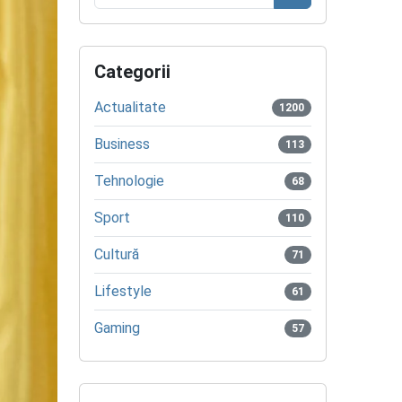
Caută
Categorii
Actualitate
1200
Business
113
Tehnologie
68
Sport
110
Cultură
71
Lifestyle
61
Gaming
57