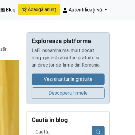
Adaugă anunț
Blog
Autentificați-vă
Exploreaza platforma
izări
LaEi inseamna mai mult decat
blog: gasesti anunturi gratuite si
un director de firme din Romania.
Vezi anunturile gratuite
Descopera firmele
Caută în blog