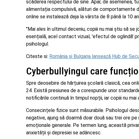
scăderea respectului de sine. Apar, de asemenea, tu
alimentația compulsivă, alături de comportamente d
online se instalează deja la vârsta de 8 până la 10 ani
"Mai ales în ultimul deceniu, copiii nu mai știu să se 
esențială, acel contact vizual, 'efectul de oglindă' pr
psihologul.
Citeste si:
România și Bulgaria lansează Hub de Sec
Cyberbullyingul care funcți
Spre deosebire de hărțuirea școlară clasică, cea onlin
24. Există presiunea de a corespunde unor standarde
notificările continuă în timpul nopții, iar copiii nu m
Consecințele fizice sunt măsurabile. Psihologul descr
negative, ajung să doarmă doar două sau trei ore pe n
emoționale generale. Pe termen lung, această priva
anxietății și depresiei se adâncesc.