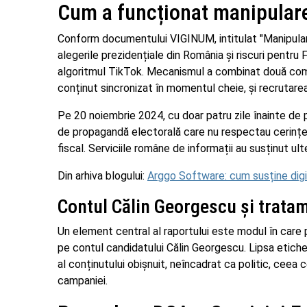
Cum a funcționat manipulare
Conform documentului VIGINUM, intitulat "Manipularea
alegerile prezidențiale din România și riscuri pentru
algoritmul TikTok. Mecanismul a combinat două comp
conținut sincronizat în momentul cheie, și recrutarea
Pe 20 noiembrie 2024, cu doar patru zile înainte de pr
de propagandă electorală care nu respectau cerințel
fiscal. Serviciile române de informații au susținut ulter
Din arhiva blogului:
Arggo Software: cum susține digi
Contul Călin Georgescu și tratam
Un element central al raportului este modul în care p
pe contul candidatului Călin Georgescu. Lipsa etiche
al conținutului obișnuit, neîncadrat ca politic, ceea c
campaniei.