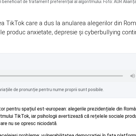
i beneficiat de tratament preferențial al algoritmului. Foto: AUR Alianț
 TikTok care a dus la anularea alegerilor din Rom
iale produc anxietate, depresie și cyberbullying cont
iațiile de pronunție pentru nume proprii sunt posibile.
tor pentru spațiul est-european: alegerile prezidențiale din Româ
mului TikTok, iar psihologii avertizează că rețelele sociale prod
care nu se opresc niciodată.
aceleiași probleme: vulnerabilitatea democrației în fața platfor