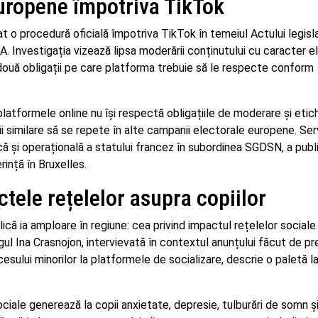
uropene împotriva TikTok
t o procedură oficială împotriva TikTok în temeiul Actului legisl
SA. Investigația vizează lipsa moderării conținutului cu caracter e
două obligații pe care platforma trebuie să le respecte conform
atformele online nu își respectă obligațiile de moderare și etic
ii similare să se repete în alte campanii electorale europene. Serv
ică și operațională a statului francez în subordinea SGDSN, a publ
ință în Bruxelles.
tele rețelelor asupra copiilor
blică ia amploare în regiune: cea privind impactul rețelelor social
ogul Ina Crasnojon, intervievată în contextul anunțului făcut de p
sului minorilor la platformele de socializare, descrie o paletă l
ociale generează la copii anxietate, depresie, tulburări de somn ș