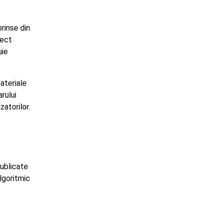
rinse din
rect
uie
materiale
rului
zatorilor.
publicate
lgoritmic