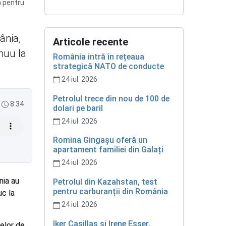
a pentru
ânia,
Articole recente
inuu la
România intră în rețeaua
strategică NATO de conducte
24 iul. 2026
Petrolul trece din nou de 100 de
8:34
dolari pe baril
24 iul. 2026
Romina Gingașu oferă un
apartament familiei din Galați
24 iul. 2026
nia au
Petrolul din Kazahstan, test
pentru carburanții din România
uc la
24 iul. 2026
Iker Casillas și Irene Esser,
melor de