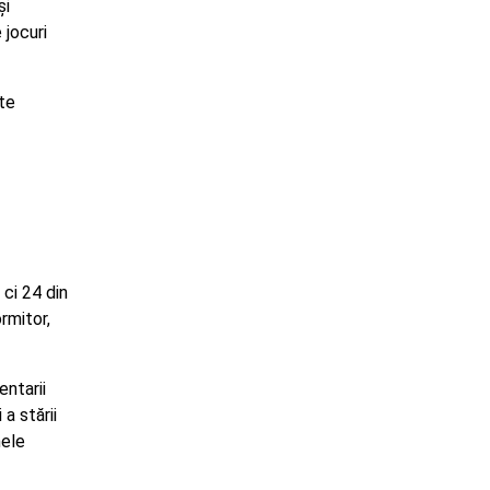
și
jocuri
ste
 ci 24 din
rmitor,
entarii
a stării
mele