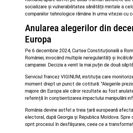
socializare și vulnerabilitatea sănătății mintale a celo
companiilor tehnologice rămâne în urma vitezei cu c
Anularea alegerilor din dece
Europa
Pe 6 decembrie 2024, Curtea Constituțională a Român
României, invocând multiple neregularități și încălcări
campaniei. Decizia a venit la mai puțin de două săpt
Serviciul francez VIGINUM, instituția care monitorizea
moment drept un punct de cotitură. "Alegerile prezi
majore din Europa ale căror rezultate au fost anulat
referință în conștientizarea impactului manipulării inf
România devine astfel a treia țară europeană afectat
electoral, după Georgia și Republica Moldova. Spre d
oprit procesul în desfășurare, ceea ce a transformat