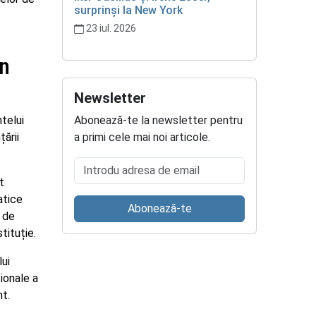
surprinși la New York
23 iul. 2026
în
Newsletter
Abonează-te la newsletter pentru
telui
a primi cele mai noi articole.
țării
Introdu adresa de email
t
atice
Abonează-te
t de
tituție.
lui
ionale a
t.