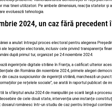
r mai tineri utilizatori. Pe ambele dimensiuni, reacția statelor și a
are evoluează tehnologia.
mbrie 2024, un caz fără precedent 
iei a anulat întregul proces electoral pentru alegerea Președin
 ale legislației electorale, inclusiv cele privind transparența finan
ămâni după primul tur, organizat pe 24 noiembrie 2024.
ză ingerințele digitale străine în Franța, a calificat ulterior aces
dențiale din România din noiembrie 2024, primele alegeri democr
e din cauza suspiciunilor de ingerință străină, marchează un punc
ormațiilor pe rețelele sociale", se arată în raportul publicat de ins
ă la sfârșitul anului 2024 de manipulări pe scară largă a procesu
eosebire de cele două state, intervenția unei instanțe constituț
 dosarul românesc într-un studiu de caz pentru întregul continen