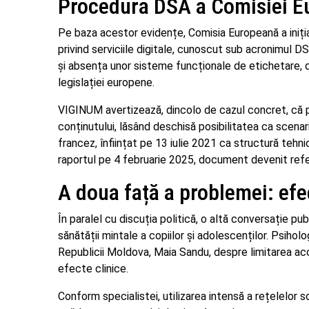
Procedura DSA a Comisiei E
Pe baza acestor evidențe, Comisia Europeană a iniția
privind serviciile digitale, cunoscut sub acronimul D
și absența unor sisteme funcționale de etichetare, 
legislației europene.
VIGINUM avertizează, dincolo de cazul concret, că pl
conținutului, lăsând deschisă posibilitatea ca scenar
francez, înființat pe 13 iulie 2021 ca structură tehn
raportul pe 4 februarie 2025, document devenit refer
A doua față a problemei: efec
În paralel cu discuția politică, o altă conversație pu
sănătății mintale a copiilor și adolescenților. Psihol
Republicii Moldova, Maia Sandu, despre limitarea acce
efecte clinice.
Conform specialistei, utilizarea intensă a rețelelor s