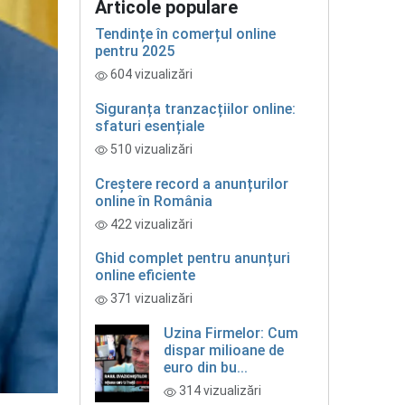
Articole populare
Tendințe în comerțul online
pentru 2025
604 vizualizări
Siguranța tranzacțiilor online:
sfaturi esențiale
510 vizualizări
Creștere record a anunțurilor
online în România
422 vizualizări
Ghid complet pentru anunțuri
online eficiente
371 vizualizări
Uzina Firmelor: Cum
dispar milioane de
euro din bu...
314 vizualizări