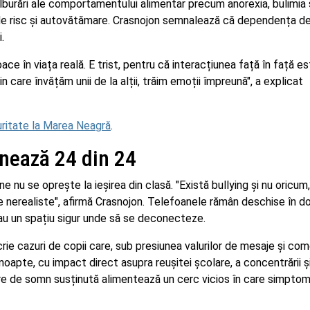
lburări ale comportamentului alimentar precum anorexia, bulimia 
e risc și autovătămare. Crasnojon semnalează că dependența de 
.
joace în viața reală. E trist, pentru că interacțiunea față în față e
in care învățăm unii de la alții, trăim emoții împreună", a explicat
uritate la Marea Neagră
.
onează 24 din 24
e nu se oprește la ieșirea din clasă. "Există bullying și nu oricum,
 nerealiste", afirmă Crasnojon. Telefoanele rămân deschise în do
ai au un spațiu sigur unde să se deconecteze.
ie cazuri de copii care, sub presiunea valurilor de mesaje și com
oapte, cu impact direct asupra reușitei școlare, a concentrării și 
re de somn susținută alimentează un cerc vicios în care simpto