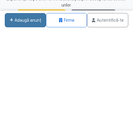
urilor.
Acceptă cookies
Nu, mulțumesc
Adaugă anunț
Firme
Autentifică-te
DESPRE NOI
CONTACT
Mașini de Vânzare
Contact
Anunturi Gratuite
Hartă site
LaEi.Ro și AI:
Blog
Funcționalitatea llms.txt
Curs Valutar
pentru Căutări Smart
Calendar Ortodox