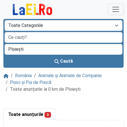
Sari la continut
Caută
Acasă
România
Animale și Animale de Companie
Pisici și Pui de Pisică
Toate anunțurile la 0 km de Ploieşti
Toate anunțurile
0