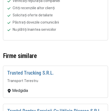
Verificați reputația companiei
Citiți recenziile altor clienți
Solicitați oferte detaliate
Păstrați dovezile comunicării
Nu plătiți înaintea serviciilor
Firme similare
Trusted Trucking S.R.L.
Transport Terestru
Medgidia
Trustul Pentru Servicii Cu Utilaje Diverse S.R.L.