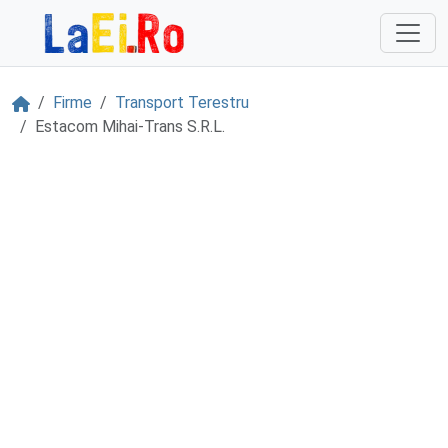
Sari la continut
Acasă
Firme
Transport Terestru
Estacom Mihai-Trans S.R.L.