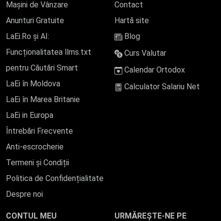
Mașini de Vânzare
Contact
Anunturi Gratuite
Hartă site
LaEi.Ro și AI:
Blog
Funcționalitatea llms.txt
Curs Valutar
pentru Căutări Smart
Calendar Ortodox
LaEi în Moldova
Calculator Salariu Net
LaEi în Marea Britanie
LaEi in Europa
Întrebări Frecvente
Anti-escrocherie
Termeni și Condiții
Politica de Confidențialitate
Despre noi
CONTUL MEU
URMĂREȘTE-NE PE