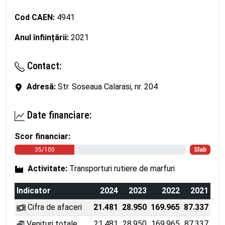
Cod CAEN:
4941
Anul înființării:
2021
Contact:
Adresă:
Str. Soseaua Calarasi, nr. 204
Date financiare:
Scor financiar:
35/100
Slab
Activitate:
Transporturi rutiere de marfuri
Indicator
2024
2023
2022
2021
Cifra de afaceri
21.481
28.950
169.965
87.337
Venituri totale
21.481
28.950
169.965
87.337