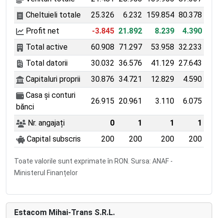
Cheltuieli totale
25.326
6.232
159.854
80.378
Profit net
-3.845
21.892
8.239
4.390
Total active
60.908
71.297
53.958
32.233
Total datorii
30.032
36.576
41.129
27.643
Capitaluri proprii
30.876
34.721
12.829
4.590
Casa și conturi
26.915
20.961
3.110
6.075
bănci
Nr. angajați
0
1
1
1
Capital subscris
200
200
200
200
Toate valorile sunt exprimate în RON. Sursa: ANAF -
Ministerul Finanțelor
Estacom Mihai-Trans S.R.L.