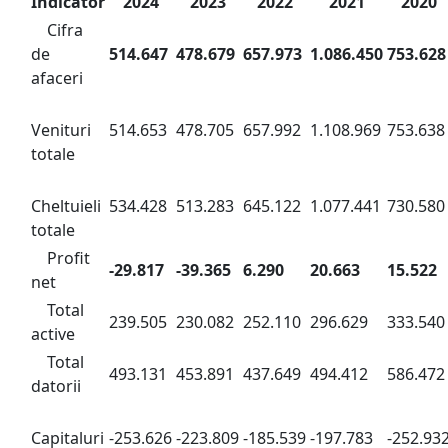
Indicator
2024
2023
2022
2021
2020
Cifra
de
514.647
478.679
657.973
1.086.450
753.628
afaceri
Venituri
514.653
478.705
657.992
1.108.969
753.638
totale
Cheltuieli
534.428
513.283
645.122
1.077.441
730.580
totale
Profit
-29.817
-39.365
6.290
20.663
15.522
net
Total
239.505
230.082
252.110
296.629
333.540
active
Total
493.131
453.891
437.649
494.412
586.472
datorii
Capitaluri
-253.626
-223.809
-185.539
-197.783
-252.93