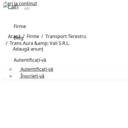
Sari la continut
Firme
Acasă
Firme
Transport Terestru
Blog
Trans Aura &amp; Vali S.R.L.
Adaugă anunț
Autentificați-vă
Autentificați-vă
Înscrieți-vă