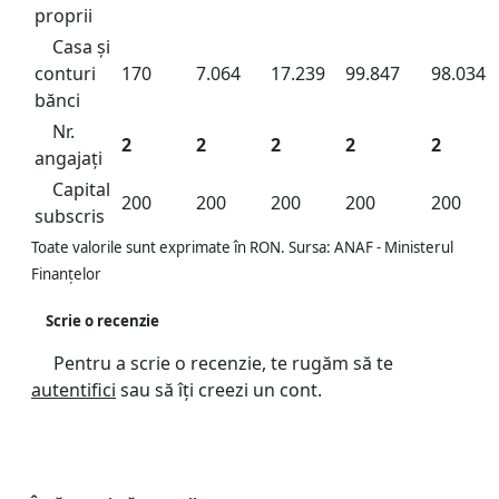
proprii
Casa și
conturi
170
7.064
17.239
99.847
98.034
bănci
Nr.
2
2
2
2
2
angajați
Capital
200
200
200
200
200
subscris
Toate valorile sunt exprimate în RON. Sursa: ANAF - Ministerul
Finanțelor
Scrie o recenzie
Pentru a scrie o recenzie, te rugăm să te
autentifici
sau să îți creezi un cont.