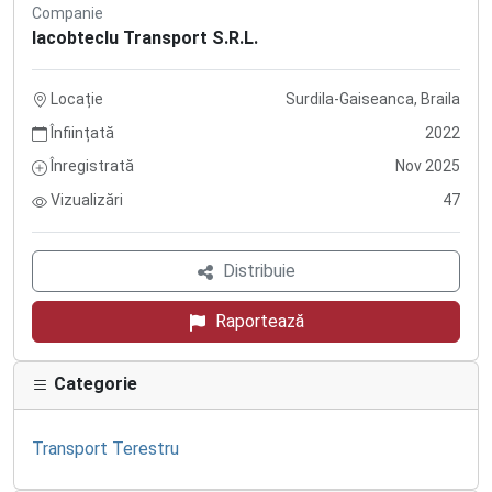
Companie
Iacobteclu Transport S.R.L.
Locație
Surdila-Gaiseanca, Braila
Înființată
2022
Înregistrată
Nov 2025
Vizualizări
47
Distribuie
Raportează
Categorie
Transport Terestru