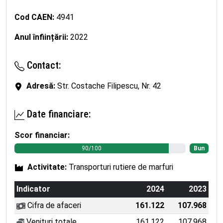
Cod CAEN:
4941
Anul înființării:
2022
Contact:
Adresă:
Str. Costache Filipescu, Nr. 42
Date financiare:
Scor financiar:
90/100
Bun
Activitate:
Transporturi rutiere de marfuri
Indicator
2024
2023
Cifra de afaceri
161.122
107.968
Venituri totale
161.122
107.968