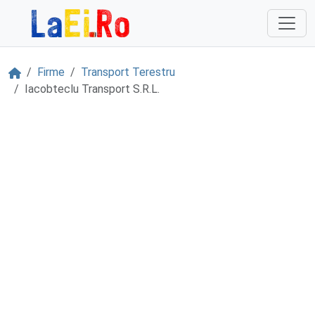
Sari la continut
Acasă
Firme
Transport Terestru
Iacobteclu Transport S.R.L.