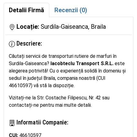
Detalii Firmă
Recenzii (0)
Locație:
Surdila-Gaiseanca, Braila
Descriere:
Căutați servicii de transporturi rutiere de marfuri în
Surdila-Gaiseanca?
Iacobteclu Transport S.R.L.
este
alegerea potrivită! Cu o experiență solidă în domeniu și
sediul în județul Braila, compania noastră (CUI
46610597) vă stă la dispoziție.
Vizitați-ne la Str. Costache Filipescu, Nr. 42 sau
contactați-ne pentru mai multe detalii.
Informatii Companie:
CUI:
46610597