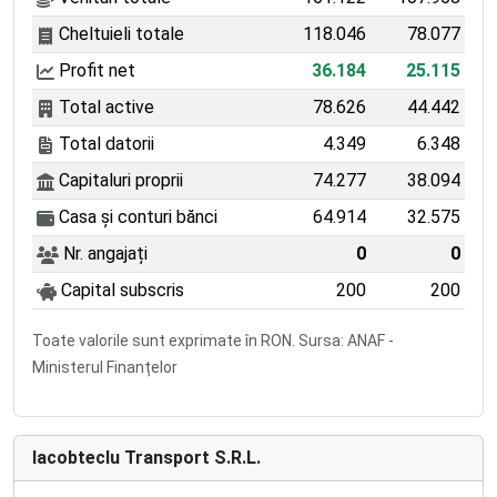
Cheltuieli totale
118.046
78.077
Profit net
36.184
25.115
Total active
78.626
44.442
Total datorii
4.349
6.348
Capitaluri proprii
74.277
38.094
Casa și conturi bănci
64.914
32.575
Nr. angajați
0
0
Capital subscris
200
200
Toate valorile sunt exprimate în RON. Sursa: ANAF -
Ministerul Finanțelor
Iacobteclu Transport S.R.L.