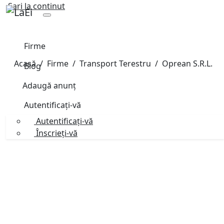
Sari la continut
Firme
Acasă
Firme
Transport Terestru
Oprean S.R.L.
Blog
Adaugă anunț
Autentificați-vă
Autentificați-vă
Înscrieți-vă