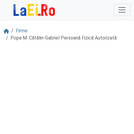
Sari la continut
Acasă
Firme
Popa M. Cătălin-Gabriel Persoană Fizică Autorizată