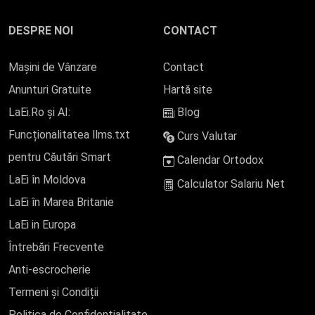
DESPRE NOI
CONTACT
Mașini de Vânzare
Contact
Anunturi Gratuite
Hartă site
LaEi.Ro și AI:
Blog
Funcționalitatea llms.txt
Curs Valutar
pentru Căutări Smart
Calendar Ortodox
LaEi în Moldova
Calculator Salariu Net
LaEi în Marea Britanie
LaEi in Europa
Întrebări Frecvente
Anti-escrocherie
Termeni și Condiții
Politica de Confidențialitate