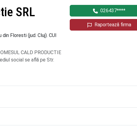
tie SRL
026437****
Raportează firma
n Floresti (jud. Cluj). CUI
pre SOMESUL CALD PRODUCTIE
iul social se află pe Str.