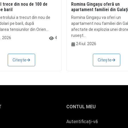
l trece din nou de 100 de
Romina Gingașu oferă un
pe baril
apartament familiei din Galaț
etrolului a trecut din nou de
Romina Gingașu va oferi un
olari pe baril, după
apartament nou familiei din Gal
rea tensiunilor din Orien...
afectate de explozia unei dron
ruseșt...
l. 2026
4
24 iul. 2026
Citește
Citește
T
CONTUL MEU
Autentificați-vă