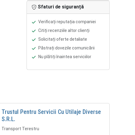
Sfaturi de siguranță
Verificați reputația companiei
Citiți recenziile altor clienți
Solicitați oferte detaliate
Păstrați dovezile comunicării
Nu plătiți înaintea serviciilor
Trustul Pentru Servicii Cu Utilaje Diverse
S.R.L.
Transport Terestru