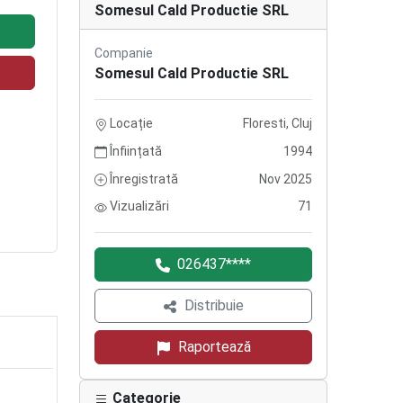
Somesul Cald Productie SRL
Companie
Somesul Cald Productie SRL
Locație
Floresti, Cluj
Înființată
1994
Înregistrată
Nov 2025
Vizualizări
71
026437****
Distribuie
Raportează
Categorie