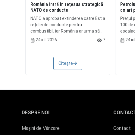
România intră în rețeaua strategică
Petrolu
NATO de conducte
dolari 
NATO a aprobat extinderea către Est a
Prețul p
rețelei de conducte pentru
100 de d
combustibil, iar România ar urma să...
escalada
24 iul. 2026
7
24 iu
Citește
DESPRE NOI
CONTAC
Mașini de Vânzare
Contact