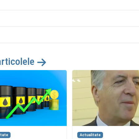
articolele
itate
Actualitate