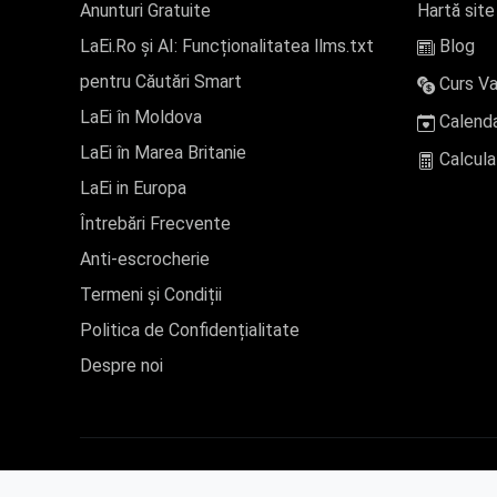
Anunturi Gratuite
Hartă site
LaEi.Ro și AI: Funcționalitatea llms.txt
Blog
pentru Căutări Smart
Curs Va
LaEi în Moldova
Calenda
LaEi în Marea Britanie
Calcula
LaEi in Europa
Întrebări Frecvente
Anti-escrocherie
Termeni și Condiții
Politica de Confidențialitate
Despre noi