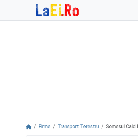
Sari la continut
Acasă
Firme
Transport Terestru
Somesul Cald 