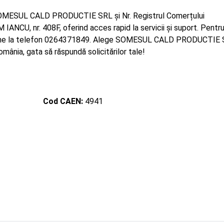
 SOMESUL CALD PRODUCTIE SRL și Nr. Registrul Comerțului
IANCU, nr. 408F, oferind acces rapid la servicii și suport. Pentr
ază-ne la telefon 0264371849. Alege SOMESUL CALD PRODUCTIE 
omânia, gata să răspundă solicitărilor tale!
Cod CAEN:
4941