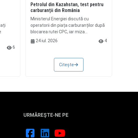
Petrolul din Kazahstan, test pentru
i
carburanții din România
Ministerul Energiei discută cu
ați
operatorii din piața carburanților după
e
blocarea rutei CPC, iar miza...
24 iul. 2026
4
6
Citește
URMĂREȘTE-NE PE