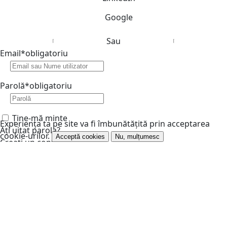
Google
Sau
Email
*
obligatoriu
Parolă
*
obligatoriu
Ține-mă minte
Experiența ta pe site va fi îmbunătățită prin acceptarea
Ați uitat parola?
cookie-urilor.
Acceptă cookies
Nu, mulțumesc
Creați un cont
Verifică că ești om
*
obligatoriu
Introduceți codul afișat în imagine: