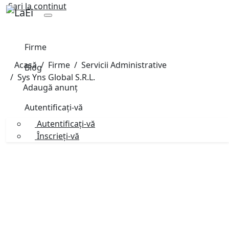
Sari la continut
Firme
Acasă
Firme
Servicii Administrative
Blog
Sys Yns Global S.R.L.
Adaugă anunț
Autentificați-vă
Autentificați-vă
Înscrieți-vă